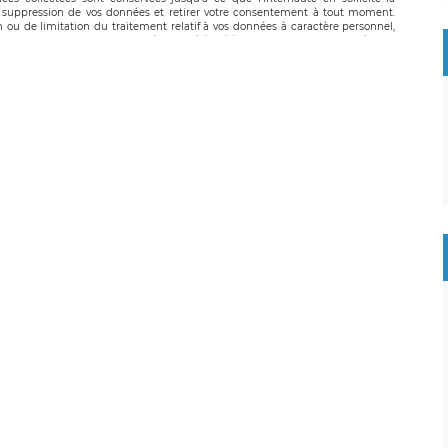
suppression de vos données et retirer votre consentement à tout moment.
n ou de limitation du traitement relatif à vos données à caractère personnel,
 pouvez exercer ces droits auprès du délégué à la protection des données de
oignable à l’adresse mail suivante : donneespersonnelles@legavox.fr. Le
, sis 9 rue Léopold Sédar Senghor, joignable à l’adresse mail :
droit d’introduire une réclamation auprès d’une autorité de contrôle.