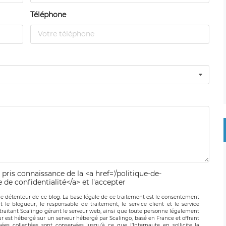
Téléphone
 pris connaissance de la <a href='/politique-de-
e de confidentialité</a> et l'accepter
le détenteur de ce blog. La base légale de ce traitement est le consentement
t le blogueur, le responsable de traitement, le service client et le service
-traitant Scalingo gérant le serveur web, ainsi que toute personne légalement
ur est hébergé sur un serveur hébergé par Scalingo, basé en France et offrant
ées collectées sont conservées jusqu’à ce que l’Internaute en sollicite la