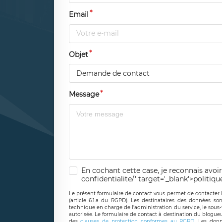
Email
Objet
Demande de contact
Message
En cochant cette case, je reconnais avoir
confidentialite/' target='_blank'>politiqu
Le présent formulaire de contact vous permet de contacter 
(article 6.1.a du RGPD). Les destinataires des données son
technique en charge de l’administration du service, le sous
autorisée. Le formulaire de contact à destination du blogue
des
clauses de protection conformes au RGPD
. Les donn