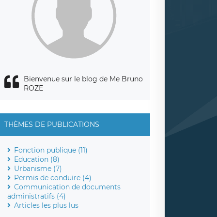
Bienvenue sur le blog de Me Bruno
ROZE
THÈMES DE PUBLICATIONS
Fonction publique (11)
Education (8)
Urbanisme (7)
Permis de conduire (4)
Communication de documents
administratifs (4)
Articles les plus lus