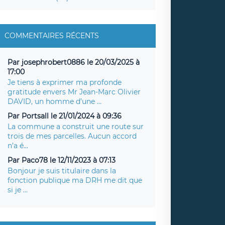
COMMENTAIRES RÉCENTS
Par josephrobert0886 le 20/03/2025 à
17:00
Je tiens à exprimer ma profonde
gratitude envers Mr Jean-Marc Olivier
DAVID, un homme d’une ...
Par Portsall le 21/01/2024 à 09:36
La commune a construit une route sur
trois de mes parcelles. Aucun accord
n’a é...
Par Paco78 le 12/11/2023 à 07:13
Bonjour je suis titulaire dans la
fonction publique ma DRH me dit que
si je ...