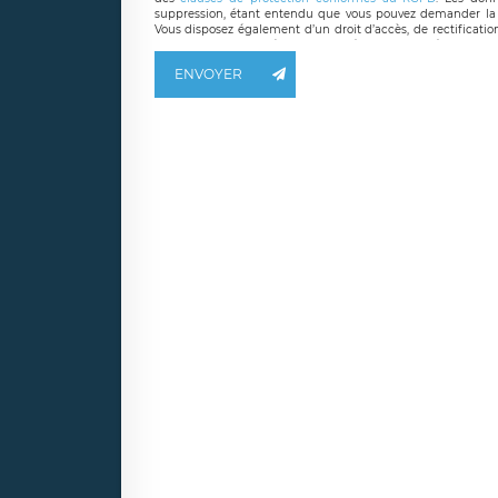
suppression, étant entendu que vous pouvez demander la 
Vous disposez également d’un droit d’accès, de rectificatio
ainsi que d’un droit à la portabilité de vos données. Vous
LÉGAVOX qui exerce au siège social de LÉGAVOX et est j
ENVOYER
responsable de traitement est la société LÉGAVOX
responsabledetraitement@legavox.fr. Vous avez également le 