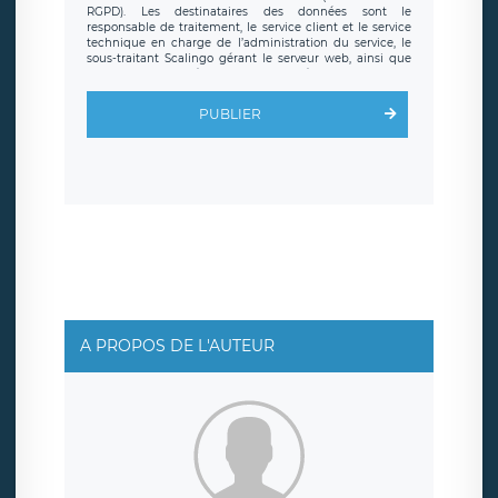
RGPD). Les destinataires des données sont le
responsable de traitement, le service client et le service
technique en charge de l’administration du service, le
sous-traitant Scalingo gérant le serveur web, ainsi que
toute personne légalement autorisée. Le formulaire
d’inscription est hébergé sur un serveur hébergé par
Scalingo, basé en France et offrant des
clauses de
PUBLIER
protection conformes au RGPD
. Les données collectées
sont conservées jusqu’à ce que l’Internaute en sollicite la
suppression, étant entendu que vous pouvez demander
la suppression de vos données et retirer votre
consentement à tout moment. Vous disposez également
d’un droit d’accès, de rectification ou de limitation du
traitement relatif à vos données à caractère personnel,
ainsi que d’un droit à la portabilité de vos données. Vous
pouvez exercer ces droits auprès du délégué à la
protection des données de LÉGAVOX qui exerce au siège
social de LÉGAVOX et est joignable à l’adresse mail
suivante : donneespersonnelles@legavox.fr. Le
responsable de traitement est la société LÉGAVOX, sis 9
rue Léopold Sédar Senghor, joignable à l’adresse mail :
responsabledetraitement@legavox.fr. Vous avez
A PROPOS DE L'AUTEUR
également le droit d’introduire une réclamation auprès
d’une autorité de contrôle.