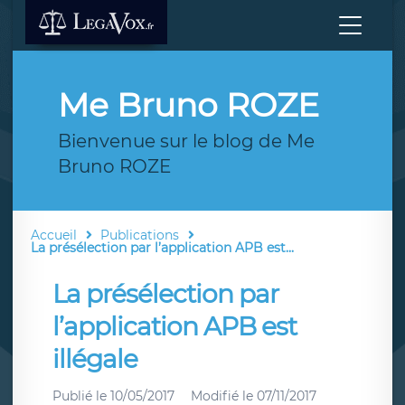
Me Bruno ROZE
Bienvenue sur le blog de Me
Bruno ROZE
Accueil
Publications
La présélection par l’application APB est...
La présélection par
l’application APB est
illégale
Publié le
10/05/2017
Modifié le
07/11/2017