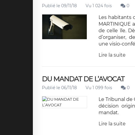
Publié le 09/11/18
Vu 1 024 fois
0
Les habitants
MARTINIQUE alo
de celle île. D
d’organiser, d
une visio-con
Lire la suite
DU MANDAT DE L’AVOCAT
Publié le 06/11/18
Vu 1 099 fois
0
Le Tribunal de
décision origi
mandat.
Lire la suite