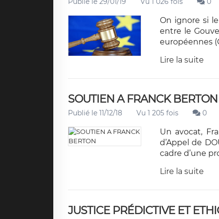
Publié le 29/01/19
Vu 1 026 fois
0
On ignore si l
entre le Gouve
européennes (
Lire la suite
SOUTIEN A FRANCK BERTON
Publié le 11/12/18
Vu 1 205 fois
0
Un avocat, Fra
d’Appel de DOU
cadre d’une pro
Lire la suite
JUSTICE PRÉDICTIVE ET ETH