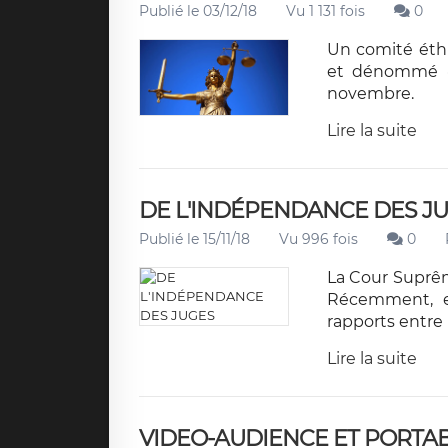
Publié le 03/12/18
Vu 1 131 fois
0
Un comité éthi
et dénommé «
novembre.
Lire la suite
DE L'INDÉPENDANCE DES J
Publié le 15/11/18
Vu 996 fois
0
La Cour Suprême
Récemment, el
rapports entre l
Lire la suite
VIDEO-AUDIENCE ET PORTA