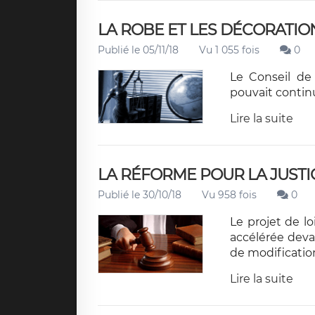
LA ROBE ET LES DÉCORATIO
Publié le 05/11/18
Vu 1 055 fois
0
Le Conseil de
pouvait continu
Lire la suite
LA RÉFORME POUR LA JUSTI
Publié le 30/10/18
Vu 958 fois
0
Le projet de l
accélérée deva
de modificatio
Lire la suite