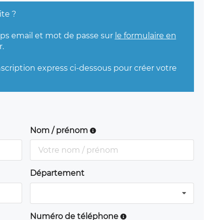
ite ?
mps email et mot de passe sur
le formulaire en
.
nscription express ci-dessous pour créer votre
Nom / prénom
Département
Numéro de téléphone