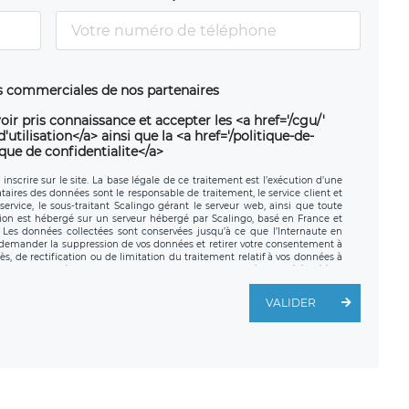
ns commerciales de nos partenaires
oir pris connaissance et accepter les <a href='/cgu/'
utilisation</a> ainsi que la <a href='/politique-de-
ique de confidentialite</a>
nscrire sur le site. La base légale de ce traitement est l’exécution d’une
nataires des données sont le responsable de traitement, le service client et
ervice, le sous-traitant Scalingo gérant le serveur web, ainsi que toute
tion est hébergé sur un serveur hébergé par Scalingo, basé en France et
. Les données collectées sont conservées jusqu’à ce que l’Internaute en
z demander la suppression de vos données et retirer votre consentement à
, de rectification ou de limitation du traitement relatif à vos données à
ité de vos données. Vous pouvez exercer ces droits auprès du délégué à la
ège social de LÉGAVOX et est joignable à l’adresse mail suivante :
traitement est la société LÉGAVOX, sis 9 rue Léopold Sédar Senghor,
VALIDER
legavox.fr. Vous avez également le droit d’introduire une réclamation