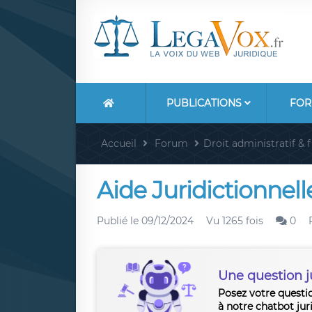
PUBLICATIONS
FOR
Accueil
Forum
Droit administratif & f
Aide Juridictionnell
Publié le
09/12/2024
Vu 1265 fois
0
Une question j
Posez votre questi
à notre chatbot jur