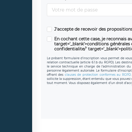
J'accepte de recevoir des propositio
En cochant cette case, je reconnais av
target='_blank'>conditions générales d'
confidentialite/' target='_blank'>polit
Le présent formulaire d’inscription vous permet de vous i
relation contractuelle (article 6.1.b du RGPD). Les desti
le service technique en charge de l’administration du s
personne légalement autorisée. Le formulaire d’inscrip
offrant des
clauses de protection conformes au RGPD
sollicite la suppression, étant entendu que vous pouve
tout moment. Vous disposez également d’un droit d’accès
caractère personnel, ainsi que d’un droit à la portabil
protection des données de LÉGAVOX qui exerce au si
donneespersonnelles@legavox.fr. Le responsable de 
joignable à l’adresse mail : responsabledetraitement@
auprès d’une autorité de contrôle.