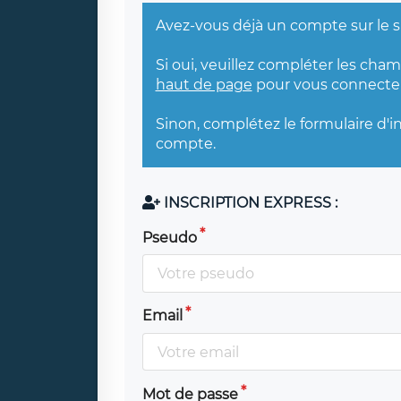
Avez-vous déjà un compte sur le s
Si oui, veuillez compléter les cha
haut de page
pour vous connecter
Sinon, complétez le formulaire d'i
compte.
INSCRIPTION EXPRESS :
Pseudo
Email
Mot de passe