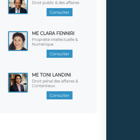
Droit public & des affaires
Consulter
ME CLARA FENNIRI
Propriété intellectuelle &
Numérique
Consulter
ME TONI LANDINI
Droit pénal des affaires &
Contentieux
Consulter