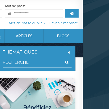
Mot de passe
Mot de passe oublié ?
-
Devenir membre
ARTICLES
BLOGS
E
THÉMATIQUES
Bénéficiez