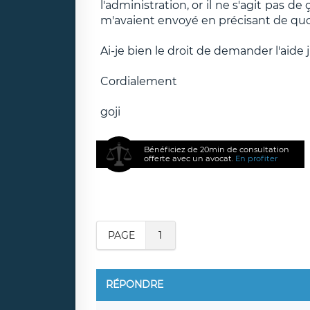
l'administration, or il ne s'agit pas de 
m'avaient envoyé en précisant de quoi il
Ai-je bien le droit de demander l'aide 
Cordialement
goji
Bénéficiez de 20min de consultation
offerte avec un avocat.
En profiter
PAGE
1
RÉPONDRE