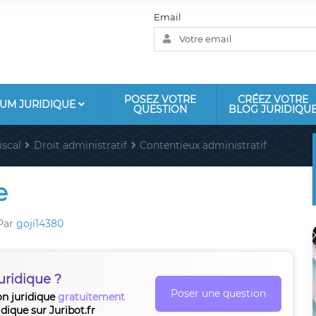
Email
POSEZ VOTRE
CRÉEZ VOTRE
UM JURIDIQUE
QUESTION
BLOG JURIDIQU
iscal
Droit administratif
Contentieux administratif
e
Par
goji14380
uridique ?
Poser une question
on juridique
gratuitement
idique sur Juribot.fr