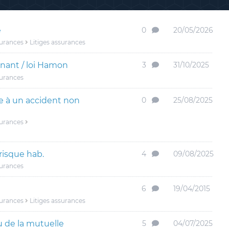
e
0
20/05/2026
surances
Litiges assurances
enant / loi Hamon
3
31/10/2025
surances
e à un accident non
0
25/08/2025
surances
risque hab.
4
09/08/2025
surances
6
19/04/2015
surances
Litiges assurances
u de la mutuelle
5
04/07/2025