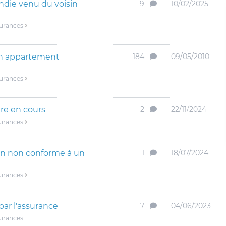
endie venu du voisin
9
10/02/2025
surances
on appartement
184
09/05/2010
surances
re en cours
2
22/11/2024
surances
en non conforme à un
1
18/07/2024
surances
par l'assurance
7
04/06/2023
surances