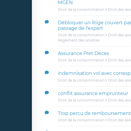
MGEN
Droit de la consommation
Droit des as
Débloquer un litige couvert pa
passage de l'expert
Droit de la consommation
Droit des as
Règlement des sinistres
Assurance Pret Deces
Droit de la consommation
Droit des as
indemnisation vol avec corre
Droit de la consommation
Droit des as
conflit assurance emprunteur
Droit de la consommation
Droit des as
Trop percu de remboursement
Droit de la consommation
Droit des as