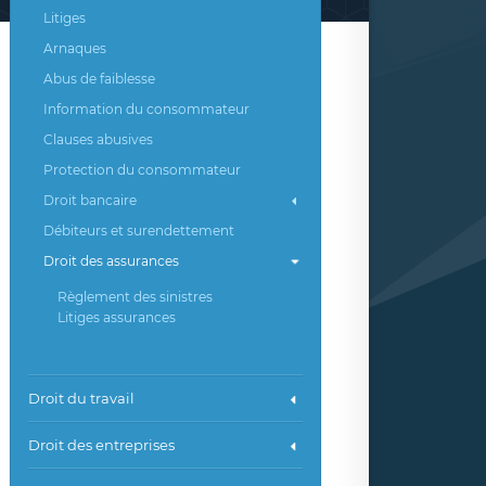
Litiges
Arnaques
Abus de faiblesse
Information du consommateur
Clauses abusives
Protection du consommateur
Droit bancaire
Débiteurs et surendettement
Droit des assurances
Règlement des sinistres
Litiges assurances
Droit du travail
Droit des entreprises