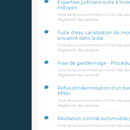
Expertise judiciaire suite à inc
mitoyen
Droit de la consommation
Droit des as
Règlement des sinistres
Fuite d'eau canalisation de m
encastré dans la dal
Droit de la consommation
Droit des as
Règlement des sinistres
Frais de gardiennage - Procédu
Droit de la consommation
Droit des as
Règlement des sinistres
Refus d'indemnisation d'un bi
PPRn
Droit de la consommation
Droit des as
Règlement des sinistres
Résiliation contrat automobile 
Droit de la consommation
Droit des as