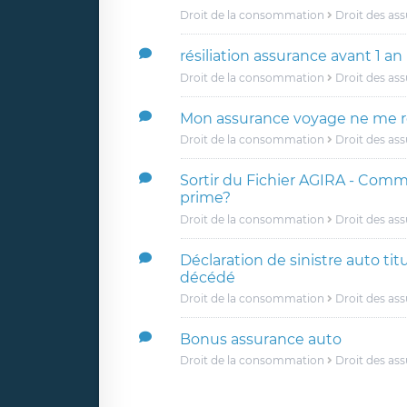
Droit de la consommation
Droit des as
résiliation assurance avant 1 an
Droit de la consommation
Droit des as
Mon assurance voyage ne me 
Droit de la consommation
Droit des as
Sortir du Fichier AGIRA - Com
prime?
Droit de la consommation
Droit des as
Déclaration de sinistre auto tit
décédé
Droit de la consommation
Droit des as
Bonus assurance auto
Droit de la consommation
Droit des as