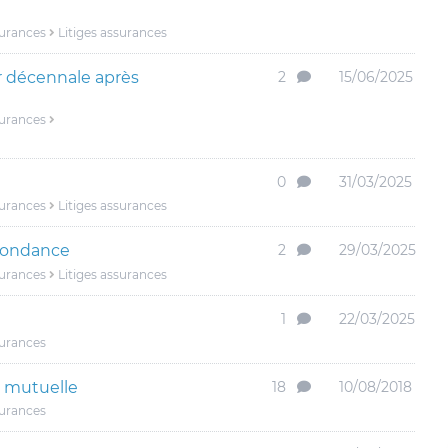
surances
Litiges assurances
r décennale après
2
15/06/2025
surances
0
31/03/2025
surances
Litiges assurances
spondance
2
29/03/2025
surances
Litiges assurances
1
22/03/2025
surances
 mutuelle
18
10/08/2018
surances