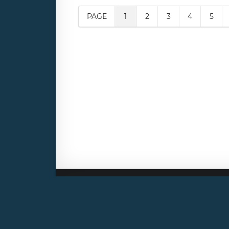
PAGE
1
2
3
4
5