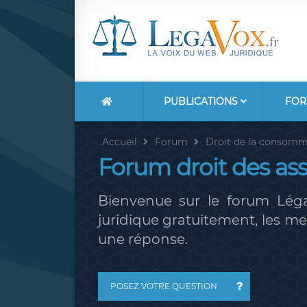
PUBLICATIONS
FOR
Accueil
Forum
Droit de la consomm
Forum droit des as
Bienvenue sur le forum Léga
juridique gratuitement, les 
une réponse.
POSEZ VOTRE QUESTION