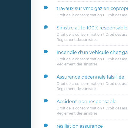
travaux sur vmc gaz en copropr
Droit de la consommation
Droit des as
Sinistre auto 100% responsable
Droit de la consommation
Droit des as
Règlement des sinistres
Incendie d'un vehicule chez ga
Droit de la consommation
Droit des as
Règlement des sinistres
Assurance décennale falsifiée
Droit de la consommation
Droit des as
Règlement des sinistres
Accident non responsable
Droit de la consommation
Droit des as
Règlement des sinistres
résiliation assurance