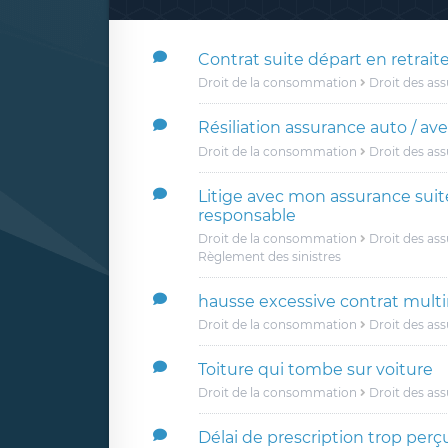
Contrat suite départ en retrait
Droit de la consommation
Droit des as
Résiliation assurance auto / av
Droit de la consommation
Droit des as
Litige avec mon assurance suit
responsable
Droit de la consommation
Droit des as
Règlement des sinistres
hausse excessive contrat multi
Droit de la consommation
Droit des as
Toiture qui tombe sur voiture
Droit de la consommation
Droit des as
Délai de prescription trop perç