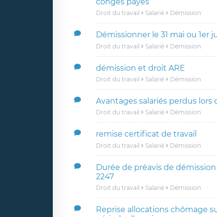
conges payés
Droit du travail
Salarié
Démission
Démissionner le 31 mai ou 1er ju
Droit du travail
Salarié
Démission
démission et droit ARE
Droit du travail
Salarié
Démission
Avantages salariés perdus lors
Droit du travail
Salarié
Démission
remise certificat de travail
Droit du travail
Salarié
Démission
Durée de préavis de démission
2247
Droit du travail
Salarié
Démission
Reprise allocations chômage su