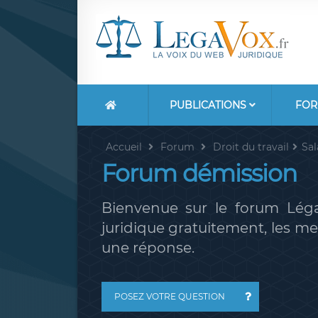
PUBLICATIONS
FOR
Accueil
Forum
Droit du travail
Sal
Forum démission
Bienvenue sur le forum Léga
juridique gratuitement, les 
une réponse.
POSEZ VOTRE QUESTION