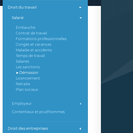
Droit du travail
Salarié
Embauche
Contrat de travail
Formations professionnelles
Congés et vacances
Maladie et accidents
Temps de travail
Salaires
Les sanctions
Démission
Licenciement
Retraite
Plan sociaux
Employeur
Contentieux et prud'hommes
Droit des entreprises