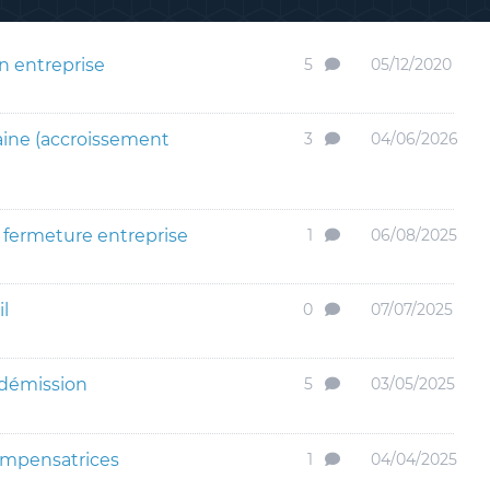
n entreprise
5
05/12/2020
aine (accroissement
3
04/06/2026
 fermeture entreprise
1
06/08/2025
il
0
07/07/2025
 démission
5
03/05/2025
compensatrices
1
04/04/2025