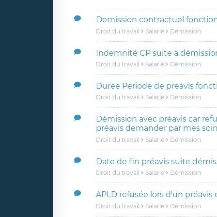
Demission contractuel fonction 
Droit du travail
Salarié
Démission
Indemnité CP suite à démissio
Droit du travail
Salarié
Démission
Duree Periode de preavis fonct
Droit du travail
Salarié
Démission
Démission avec préavis car ref
préavis demander par mes soi
Droit du travail
Salarié
Démission
Date de fin préavis suite démis
Droit du travail
Salarié
Démission
APLD refusée lors d'un préavis
Droit du travail
Salarié
Démission