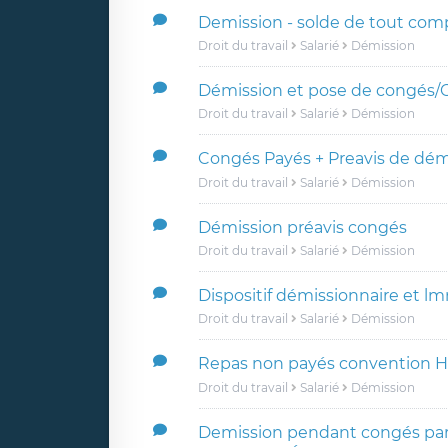
Demission - solde de tout com
Droit du travail
Salarié
Démission
Démission et pose de congés/
Droit du travail
Salarié
Démission
Congés Payés + Preavis de dém
Droit du travail
Salarié
Démission
Démission préavis congés
Droit du travail
Salarié
Démission
Dispositif démissionnaire et l
Droit du travail
Salarié
Démission
Repas non payés convention 
Droit du travail
Salarié
Démission
Demission pendant congés par