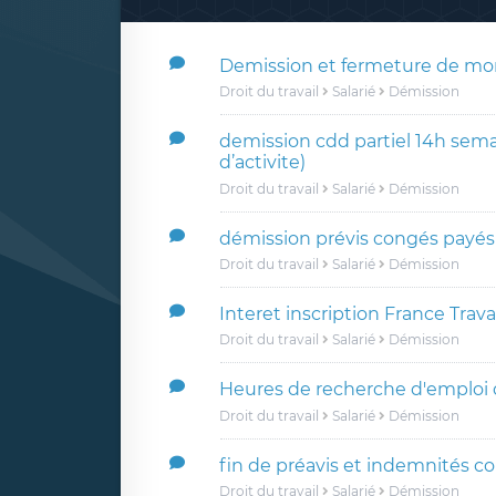
Demission et fermeture de mo
Droit du travail
Salarié
Démission
demission cdd partiel 14h sem
d’activite)
Droit du travail
Salarié
Démission
démission prévis congés payés
Droit du travail
Salarié
Démission
Interet inscription France Trava
Droit du travail
Salarié
Démission
Heures de recherche d'emploi
Droit du travail
Salarié
Démission
fin de préavis et indemnités 
Droit du travail
Salarié
Démission