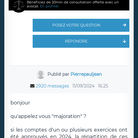
Bénéficiez de 20min de consultation offerte avec un
avocat.
En profiter
POSEZ VOTRE QUESTION
RÉPONDRE
Publié par
Pierrepauljean
2920 messages
11/09/2024
16:25
bonjour
qu'appelez vous "majoration" ?
si les comptes d'un ou plusieurs exercices ont
été approuvés en 2024, la répartition de ces