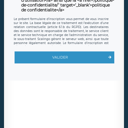
d'utilisation</a> ainsi que la <a href='/politique-
de-confidentialite/' target='_blank'>politique
de confidentialite</a>
Le présent formulaire d’inscription vous permet de vous inscrire
sur le site. La base légale de ce traitement est l’exécution d’une
relation contractuelle (article 6.1.b du RGPD). Les destinataires
des données sont le responsable de traitement, le service client
et le service technique en charge de l’administration du service,
le sous-traitant Scalingo gérant le serveur web, ainsi que toute
personne légalement autorisée. Le formulaire d’inscription est
hébergé sur un serveur hébergé par Scalingo, basé en France et
offrant des
clauses de protection conformes au RGPD
. Les
données collectées sont conservées jusqu’à ce que l’Internaute
VALIDER
en sollicite la suppression, étant entendu que vous pouvez
demander la suppression de vos données et retirer votre
consentement à tout moment. Vous disposez également d’un
droit d’accès, de rectification ou de limitation du traitement
relatif à vos données à caractère personnel, ainsi que d’un droit à
la portabilité de vos données. Vous pouvez exercer ces droits
auprès du délégué à la protection des données de LÉGAVOX qui
exerce au siège social de LÉGAVOX et est joignable à l’adresse
mail suivante : donneespersonnelles@legavox.fr. Le responsable
de traitement est la société LÉGAVOX, sis 9 rue Léopold Sédar
Senghor, joignable à l’adresse mail :
responsabledetraitement@legavox.fr. Vous avez également le
droit d’introduire une réclamation auprès d’une autorité de
contrôle.