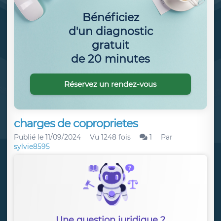
Bénéficiez
d'un diagnostic
gratuit
de 20 minutes
Réservez un rendez-vous
charges de coproprietes
Publié le
11/09/2024
Vu 1248 fois
1
Par
sylvie8595
Une question juridique ?