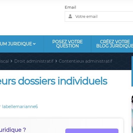
Email
POSEZ VOTRE
CRÉEZ VOTRE
UM JURIDIQUE
QUESTION
BLOG JURIDIQU
iscal
Droit administratif
Contentieux administratif
urs dossiers individuels
r
labellemarianne6
uridique ?