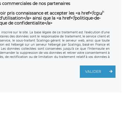
ns commerciales de nos partenaires
oir pris connaissance et accepter les <a href='/cgu/'
utilisation</a> ainsi que la <a href='/politique-de-
ique de confidentialite</a>
nscrire sur le site. La base légale de ce traitement est l’exécution d’une
nataires des données sont le responsable de traitement, le service client et
ervice, le sous-traitant Scalingo gérant le serveur web, ainsi que toute
tion est hébergé sur un serveur hébergé par Scalingo, basé en France et
. Les données collectées sont conservées jusqu’à ce que l’Internaute en
z demander la suppression de vos données et retirer votre consentement à
, de rectification ou de limitation du traitement relatif à vos données à
ité de vos données. Vous pouvez exercer ces droits auprès du délégué à la
ège social de LÉGAVOX et est joignable à l’adresse mail suivante :
traitement est la société LÉGAVOX, sis 9 rue Léopold Sédar Senghor,
VALIDER
legavox.fr. Vous avez également le droit d’introduire une réclamation