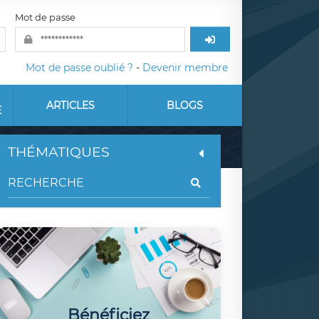
Mot de passe
Mot de passe oublié ?
-
Devenir membre
ARTICLES
BLOGS
E
THÉMATIQUES
Bénéficiez