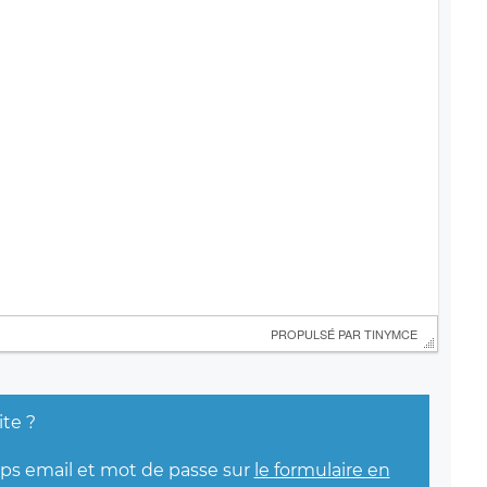
 PROPULSÉ PAR 
TINYMCE
ite ?
mps email et mot de passe sur
le formulaire en