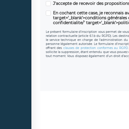
J'accepte de recevoir des propositio
En cochant cette case, je reconnais av
target='_blank'>conditions générales d'
confidentialite/' target='_blank'>polit
Le présent formulaire d’inscription vous permet de vous i
relation contractuelle (article 6.1.b du RGPD). Les desti
le service technique en charge de l’administration du s
personne légalement autorisée. Le formulaire d’inscrip
offrant des
clauses de protection conformes au RGPD
sollicite la suppression, étant entendu que vous pouve
tout moment. Vous disposez également d’un droit d’accès
caractère personnel, ainsi que d’un droit à la portabil
protection des données de LÉGAVOX qui exerce au si
donneespersonnelles@legavox.fr. Le responsable de 
joignable à l’adresse mail : responsabledetraitement@
auprès d’une autorité de contrôle.