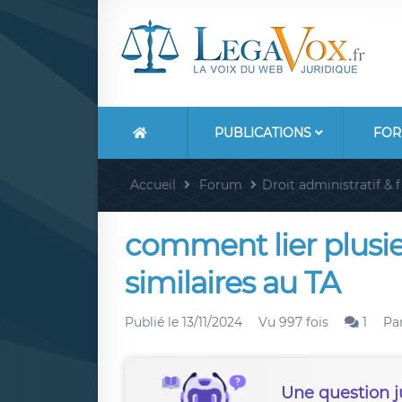
PUBLICATIONS
FOR
Accueil
Forum
Droit administratif & f
comment lier plusie
similaires au TA
Publié le
13/11/2024
Vu 997 fois
1
Pa
Une question j