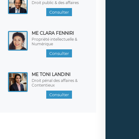
Droit public & des affaires
Consulter
ME CLARA FENNIRI
Propriété intellectuelle &
Numérique
Consulter
ME TONI LANDINI
Droit pénal des affaires &
Contentieux
Consulter