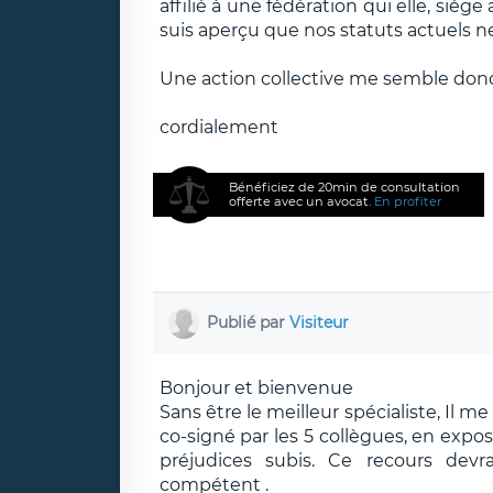
affilié à une fédération qui elle, siége
suis aperçu que nos statuts actuels ne
Une action collective me semble donc
cordialement
Bénéficiez de 20min de consultation
offerte avec un avocat.
En profiter
Publié par
Visiteur
Bonjour et bienvenue
Sans être le meilleur spécialiste, Il
co-signé par les 5 collègues, en exposa
préjudices subis. Ce recours devr
compétent .