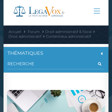
Accueil
Forum
Droit administratif & fiscal
Droit administratif
Contentieux administratif
THÉMATIQUES