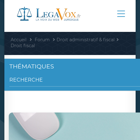
Accueil
Forum
Droit administratif & fiscal
Droit fiscal
THÉMATIQUES