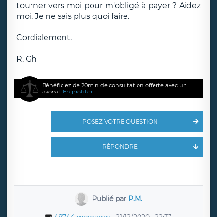
tourner vers moi pour m'obligé à payer ? Aidez
moi. Je ne sais plus quoi faire.
Cordialement.
R. Gh
Bénéficiez de 20min de consultation offerte avec un
avocat.
En profiter
POSEZ VOTRE QUESTION
RÉPONDRE
Publié par
P.M.