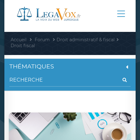
Accueil
Forum
Droit administratif & fiscal
Droit fiscal
THÉMATIQUES