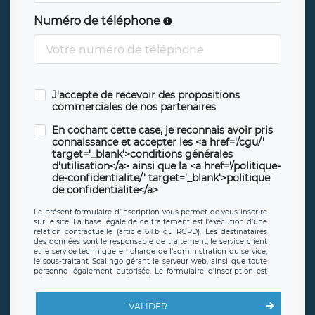
Numéro de téléphone
J'accepte de recevoir des propositions
commerciales de nos partenaires
En cochant cette case, je reconnais avoir pris
connaissance et accepter les <a href='/cgu/'
target='_blank'>conditions générales
d'utilisation</a> ainsi que la <a href='/politique-
de-confidentialite/' target='_blank'>politique
de confidentialite</a>
Le présent formulaire d’inscription vous permet de vous inscrire
sur le site. La base légale de ce traitement est l’exécution d’une
relation contractuelle (article 6.1.b du RGPD). Les destinataires
des données sont le responsable de traitement, le service client
et le service technique en charge de l’administration du service,
le sous-traitant Scalingo gérant le serveur web, ainsi que toute
personne légalement autorisée. Le formulaire d’inscription est
hébergé sur un serveur hébergé par Scalingo, basé en France et
offrant des
clauses de protection conformes au RGPD
. Les
données collectées sont conservées jusqu’à ce que l’Internaute
VALIDER
en sollicite la suppression, étant entendu que vous pouvez