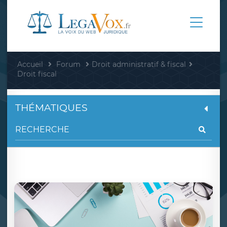
Accueil
Forum
Droit administratif & fiscal
Droit fiscal
THÉMATIQUES