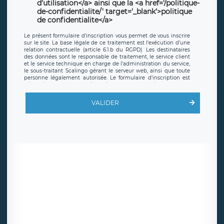
d'utilisation</a> ainsi que la <a href='/politique-
de-confidentialite/' target='_blank'>politique
de confidentialite</a>
Le présent formulaire d’inscription vous permet de vous inscrire
sur le site. La base légale de ce traitement est l’exécution d’une
relation contractuelle (article 6.1.b du RGPD). Les destinataires
des données sont le responsable de traitement, le service client
et le service technique en charge de l’administration du service,
le sous-traitant Scalingo gérant le serveur web, ainsi que toute
personne légalement autorisée. Le formulaire d’inscription est
hébergé sur un serveur hébergé par Scalingo, basé en France et
offrant des
clauses de protection conformes au RGPD
. Les
données collectées sont conservées jusqu’à ce que l’Internaute
VALIDER
en sollicite la suppression, étant entendu que vous pouvez
demander la suppression de vos données et retirer votre
consentement à tout moment. Vous disposez également d’un
droit d’accès, de rectification ou de limitation du traitement
relatif à vos données à caractère personnel, ainsi que d’un droit à
la portabilité de vos données. Vous pouvez exercer ces droits
auprès du délégué à la protection des données de LÉGAVOX qui
exerce au siège social de LÉGAVOX et est joignable à l’adresse
mail suivante : donneespersonnelles@legavox.fr. Le responsable
de traitement est la société LÉGAVOX, sis 9 rue Léopold Sédar
Senghor, joignable à l’adresse mail :
responsabledetraitement@legavox.fr. Vous avez également le
droit d’introduire une réclamation auprès d’une autorité de
contrôle.