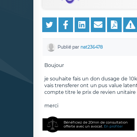
Publié par
nat236478
Boujour
je souhaite fais un don dusage de 10k
vais trensferer ont un pus value latent
compte titre le prix de revien unitaire se
merci
Bénéficiez de 20min de consultation
offerte avec un avocat.
En profiter