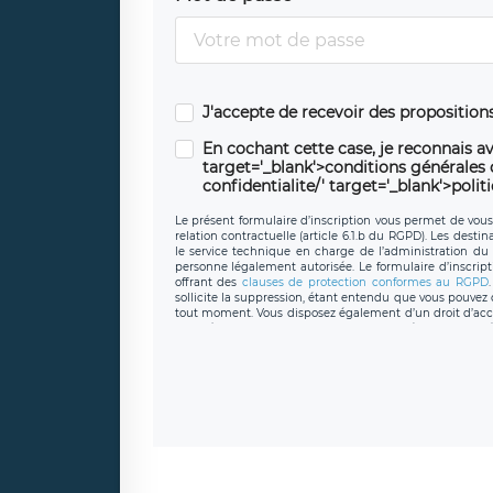
J'accepte de recevoir des propositio
En cochant cette case, je reconnais av
target='_blank'>conditions générales d'
confidentialite/' target='_blank'>polit
Le présent formulaire d’inscription vous permet de vous i
relation contractuelle (article 6.1.b du RGPD). Les desti
le service technique en charge de l’administration du s
personne légalement autorisée. Le formulaire d’inscrip
offrant des
clauses de protection conformes au RGPD
sollicite la suppression, étant entendu que vous pouve
tout moment. Vous disposez également d’un droit d’accès
caractère personnel, ainsi que d’un droit à la portabil
protection des données de LÉGAVOX qui exerce au si
donneespersonnelles@legavox.fr. Le responsable de 
joignable à l’adresse mail : responsabledetraitement@
auprès d’une autorité de contrôle.