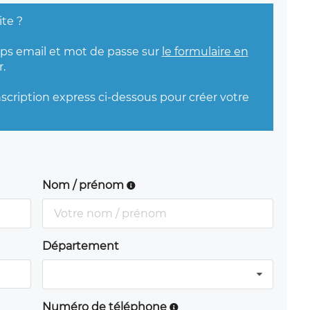
ite ?
mps email et mot de passe sur
le formulaire en
.
nscription express ci-dessous pour créer votre
Nom / prénom
Département
Numéro de téléphone