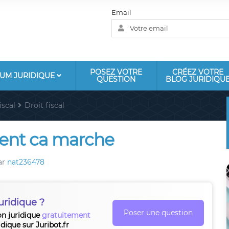
Email
POSEZ VOTRE
CRÉEZ VOTRE
UM JURIDIQUE
QUESTION
BLOG JURIDIQU
iscal
Droit fiscal
ent ca marche
ar
nat236478
uridique ?
Poser une question
on juridique
gratuitement
idique sur Juribot.fr