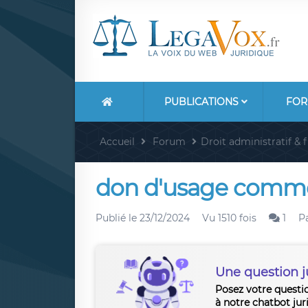
PUBLICATIONS
FOR
Accueil
Forum
Droit administratif & f
don d'usage comm
Publié le
23/12/2024
Vu 1510 fois
1
P
Une question j
Posez votre questi
à notre chatbot jur