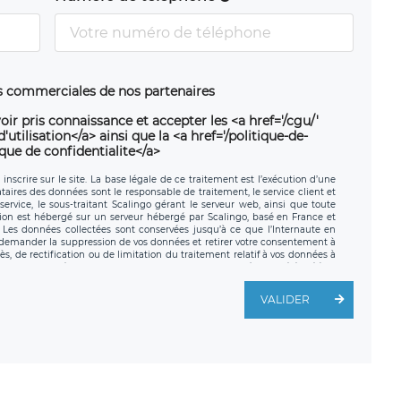
ns commerciales de nos partenaires
oir pris connaissance et accepter les <a href='/cgu/'
utilisation</a> ainsi que la <a href='/politique-de-
ique de confidentialite</a>
nscrire sur le site. La base légale de ce traitement est l’exécution d’une
nataires des données sont le responsable de traitement, le service client et
ervice, le sous-traitant Scalingo gérant le serveur web, ainsi que toute
tion est hébergé sur un serveur hébergé par Scalingo, basé en France et
. Les données collectées sont conservées jusqu’à ce que l’Internaute en
z demander la suppression de vos données et retirer votre consentement à
, de rectification ou de limitation du traitement relatif à vos données à
ité de vos données. Vous pouvez exercer ces droits auprès du délégué à la
ège social de LÉGAVOX et est joignable à l’adresse mail suivante :
traitement est la société LÉGAVOX, sis 9 rue Léopold Sédar Senghor,
VALIDER
legavox.fr. Vous avez également le droit d’introduire une réclamation