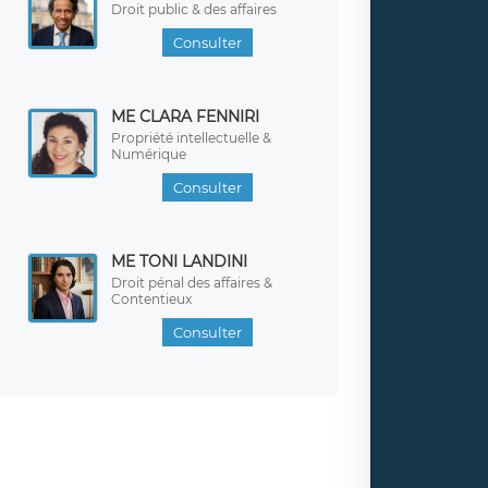
Droit public & des affaires
Consulter
ME CLARA FENNIRI
Propriété intellectuelle &
Numérique
Consulter
ME TONI LANDINI
Droit pénal des affaires &
Contentieux
Consulter