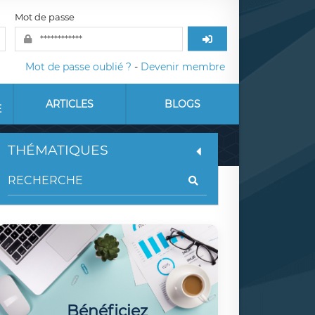
Mot de passe
Mot de passe oublié ?
-
Devenir membre
ARTICLES
BLOGS
E
THÉMATIQUES
Bénéficiez