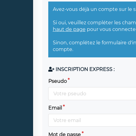
Avez-vous déjà un compte sur le s
Si oui, veuillez compléter les cha
haut de page
pour vous connecter
Sinon, complétez le formulaire d'i
compte.
INSCRIPTION EXPRESS :
Pseudo
Email
Mot de passe