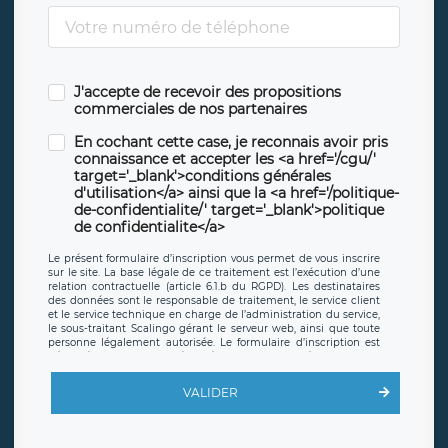
J'accepte de recevoir des propositions
commerciales de nos partenaires
En cochant cette case, je reconnais avoir pris
connaissance et accepter les <a href='/cgu/'
target='_blank'>conditions générales
d'utilisation</a> ainsi que la <a href='/politique-
de-confidentialite/' target='_blank'>politique
de confidentialite</a>
Le présent formulaire d’inscription vous permet de vous inscrire
sur le site. La base légale de ce traitement est l’exécution d’une
relation contractuelle (article 6.1.b du RGPD). Les destinataires
des données sont le responsable de traitement, le service client
et le service technique en charge de l’administration du service,
le sous-traitant Scalingo gérant le serveur web, ainsi que toute
personne légalement autorisée. Le formulaire d’inscription est
hébergé sur un serveur hébergé par Scalingo, basé en France et
offrant des
clauses de protection conformes au RGPD
. Les
données collectées sont conservées jusqu’à ce que l’Internaute
VALIDER
en sollicite la suppression, étant entendu que vous pouvez
demander la suppression de vos données et retirer votre
consentement à tout moment. Vous disposez également d’un
droit d’accès, de rectification ou de limitation du traitement