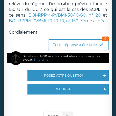
relève du régime d'imposition prévu à l'article
150 UB du CGI.", ce qui est le cas des SCPI. En
ce sens,
BOI-RPPM-PVBMI-30-10-60, n° 20
et
BOI-RPPM-PVBMI-10-10-10, n° 150, 3ème alinéa
.
Cordialement
0
Cette réponse a été utile
Bénéficiez de 20min de consultation offerte avec un
avocat.
En profiter
POSEZ VOTRE QUESTION
RÉPONDRE