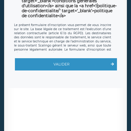
target='_blank'>conditions générales
d'utilisation</a> ainsi que la <a href='/politique-
de-confidentialite/' target='_blank'>politique
de confidentialite</a>
Le présent formulaire d’inscription vous permet de vous inscrire
sur le site. La base légale de ce traitement est l’exécution d’une
relation contractuelle (article 6.1.b du RGPD). Les destinataires
des données sont le responsable de traitement, le service client
et le service technique en charge de l’administration du service,
le sous-traitant Scalingo gérant le serveur web, ainsi que toute
personne légalement autorisée. Le formulaire d’inscription est
hébergé sur un serveur hébergé par Scalingo, basé en France et
offrant des
clauses de protection conformes au RGPD
. Les
données collectées sont conservées jusqu’à ce que l’Internaute
VALIDER
en sollicite la suppression, étant entendu que vous pouvez
demander la suppression de vos données et retirer votre
consentement à tout moment. Vous disposez également d’un
droit d’accès, de rectification ou de limitation du traitement
relatif à vos données à caractère personnel, ainsi que d’un droit à
la portabilité de vos données. Vous pouvez exercer ces droits
auprès du délégué à la protection des données de LÉGAVOX qui
exerce au siège social de LÉGAVOX et est joignable à l’adresse
mail suivante : donneespersonnelles@legavox.fr. Le responsable
de traitement est la société LÉGAVOX, sis 9 rue Léopold Sédar
Senghor, joignable à l’adresse mail :
responsabledetraitement@legavox.fr. Vous avez également le
droit d’introduire une réclamation auprès d’une autorité de
contrôle.