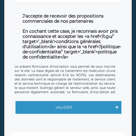
J'accepte de recevoir des propositions
commerciales de nos partenaires
En cochant cette case, je reconnais avoir pris
connaissance et accepter les <a href='/cgu/'
target='_blank'>conditions générales
d'utilisation</a> ainsi que la <a href='/politique-
de-confidentialite/' target='_blank'>politique
de confidentialite</a>
Le présent formulaire d’inscription vous permet de vous inscrire
sur le site. La base légale de ce traitement est l’exécution d’une
relation contractuelle (article 6.1.b du RGPD). Les destinataires
des données sont le responsable de traitement, le service client
et le service technique en charge de l’administration du service,
le sous-traitant Scalingo gérant le serveur web, ainsi que toute
personne légalement autorisée. Le formulaire d’inscription est
hébergé sur un serveur hébergé par Scalingo, basé en France et
offrant des
clauses de protection conformes au RGPD
. Les
données collectées sont conservées jusqu’à ce que l’Internaute
VALIDER
en sollicite la suppression, étant entendu que vous pouvez
demander la suppression de vos données et retirer votre
consentement à tout moment. Vous disposez également d’un
droit d’accès, de rectification ou de limitation du traitement
relatif à vos données à caractère personnel, ainsi que d’un droit à
la portabilité de vos données. Vous pouvez exercer ces droits
auprès du délégué à la protection des données de LÉGAVOX qui