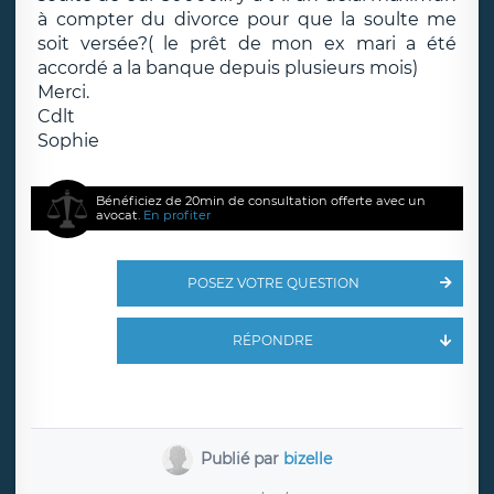
à compter du divorce pour que la soulte me
soit versée?( le prêt de mon ex mari a été
accordé a la banque depuis plusieurs mois)
Merci.
Cdlt
Sophie
Bénéficiez de 20min de consultation offerte avec un
avocat.
En profiter
POSEZ VOTRE QUESTION
RÉPONDRE
Publié par
bizelle