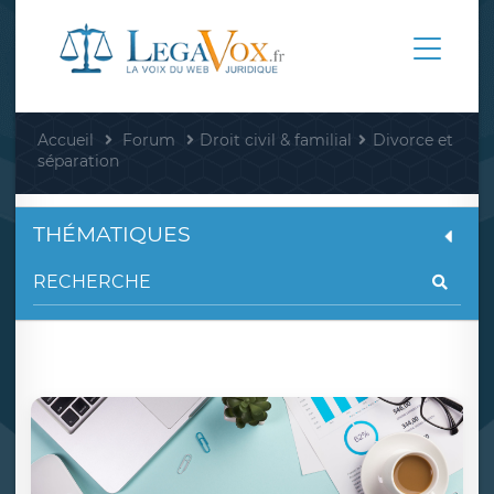
Accueil
Forum
Droit civil & familial
Divorce et
séparation
THÉMATIQUES