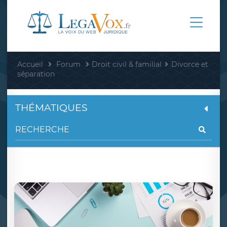
Accueil
Forum
Droit civil & familial
Divorce et
séparation
THÉMATIQUES