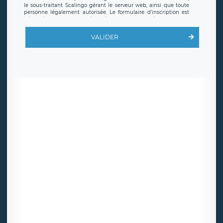
le sous-traitant Scalingo gérant le serveur web, ainsi que toute
personne légalement autorisée. Le formulaire d’inscription est
hébergé sur un serveur hébergé par Scalingo, basé en France et
offrant des
clauses de protection conformes au RGPD
. Les
données collectées sont conservées jusqu’à ce que l’Internaute
VALIDER
en sollicite la suppression, étant entendu que vous pouvez
demander la suppression de vos données et retirer votre
consentement à tout moment. Vous disposez également d’un
droit d’accès, de rectification ou de limitation du traitement
relatif à vos données à caractère personnel, ainsi que d’un droit à
la portabilité de vos données. Vous pouvez exercer ces droits
auprès du délégué à la protection des données de LÉGAVOX qui
exerce au siège social de LÉGAVOX et est joignable à l’adresse
mail suivante : donneespersonnelles@legavox.fr. Le responsable
de traitement est la société LÉGAVOX, sis 9 rue Léopold Sédar
Senghor, joignable à l’adresse mail :
responsabledetraitement@legavox.fr. Vous avez également le
droit d’introduire une réclamation auprès d’une autorité de
contrôle.