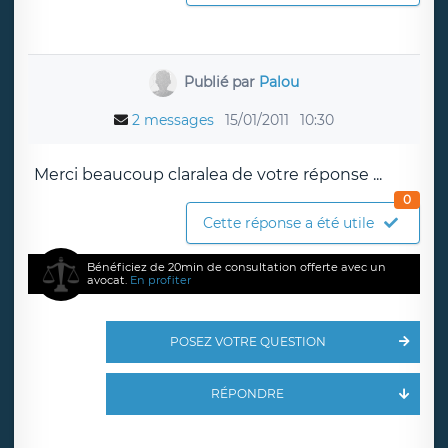
Publié par
Palou
2 messages
15/01/2011
10:30
Merci beaucoup claralea de votre réponse ...
0
Cette réponse a été utile
Bénéficiez de 20min de consultation offerte avec un
avocat.
En profiter
POSEZ VOTRE QUESTION
RÉPONDRE