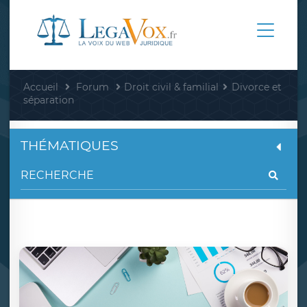
Accueil
Forum
Droit civil & familial
Divorce et
séparation
THÉMATIQUES