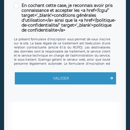
En cochant cette case, je reconnais avoir pris
connaissance et accepter les <a href='/cgu/'
target='_blank'>conditions générales
d'utilisation</a> ainsi que la <a href='/politique-
de-confidentialite/' target='_blank'>politique
de confidentialite</a>
Le présent formulaire d’inscription vous permet de vous inscrire
sur le site. La base légale de ce traitement est l’exécution d’une
relation contractuelle (article 6.1.b du RGPD). Les destinataires
des données sont le responsable de traitement, le service client
et le service technique en charge de l’administration du service,
le sous-traitant Scalingo gérant le serveur web, ainsi que toute
personne légalement autorisée. Le formulaire d’inscription est
hébergé sur un serveur hébergé par Scalingo, basé en France et
offrant des
clauses de protection conformes au RGPD
. Les
données collectées sont conservées jusqu’à ce que l’Internaute
VALIDER
en sollicite la suppression, étant entendu que vous pouvez
demander la suppression de vos données et retirer votre
consentement à tout moment. Vous disposez également d’un
droit d’accès, de rectification ou de limitation du traitement
relatif à vos données à caractère personnel, ainsi que d’un droit à
la portabilité de vos données. Vous pouvez exercer ces droits
auprès du délégué à la protection des données de LÉGAVOX qui
exerce au siège social de LÉGAVOX et est joignable à l’adresse
mail suivante : donneespersonnelles@legavox.fr. Le responsable
de traitement est la société LÉGAVOX, sis 9 rue Léopold Sédar
Senghor, joignable à l’adresse mail :
responsabledetraitement@legavox.fr. Vous avez également le
droit d’introduire une réclamation auprès d’une autorité de