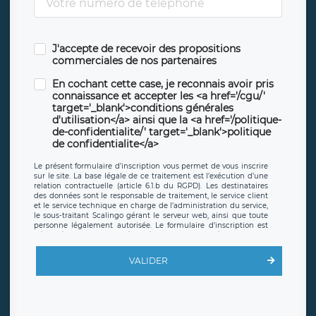
J'accepte de recevoir des propositions
commerciales de nos partenaires
En cochant cette case, je reconnais avoir pris
connaissance et accepter les <a href='/cgu/'
target='_blank'>conditions générales
d'utilisation</a> ainsi que la <a href='/politique-
de-confidentialite/' target='_blank'>politique
de confidentialite</a>
Le présent formulaire d’inscription vous permet de vous inscrire
sur le site. La base légale de ce traitement est l’exécution d’une
relation contractuelle (article 6.1.b du RGPD). Les destinataires
des données sont le responsable de traitement, le service client
et le service technique en charge de l’administration du service,
le sous-traitant Scalingo gérant le serveur web, ainsi que toute
personne légalement autorisée. Le formulaire d’inscription est
hébergé sur un serveur hébergé par Scalingo, basé en France et
offrant des
clauses de protection conformes au RGPD
. Les
données collectées sont conservées jusqu’à ce que l’Internaute
VALIDER
en sollicite la suppression, étant entendu que vous pouvez
demander la suppression de vos données et retirer votre
consentement à tout moment. Vous disposez également d’un
droit d’accès, de rectification ou de limitation du traitement
relatif à vos données à caractère personnel, ainsi que d’un droit à
la portabilité de vos données. Vous pouvez exercer ces droits