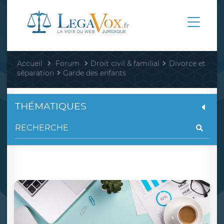
Accueil
Forum
Droit civil & familial
Divorce et
séparation
Garde des enfants
THÉMATIQUES