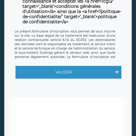
connaissance et accepter les <a href='/cgu/'
target='_blank'>conditions générales
d'utilisation</a> ainsi que la <a href='/politique-
de-confidentialite/' target='_blank'>politique
de confidentialite</a>
Le présent formulaire d’inscription vous permet de vous inscrire
sur le site. La base légale de ce traitement est l’exécution d’une
relation contractuelle (article 6.1.b du RGPD). Les destinataires
des données sont le responsable de traitement, le service client
et le service technique en charge de l’administration du service,
le sous-traitant Scalingo gérant le serveur web, ainsi que toute
personne légalement autorisée. Le formulaire d’inscription est
hébergé sur un serveur hébergé par Scalingo, basé en France et
offrant des
clauses de protection conformes au RGPD
. Les
données collectées sont conservées jusqu’à ce que l’Internaute
VALIDER
en sollicite la suppression, étant entendu que vous pouvez
demander la suppression de vos données et retirer votre
consentement à tout moment. Vous disposez également d’un
droit d’accès, de rectification ou de limitation du traitement
relatif à vos données à caractère personnel, ainsi que d’un droit à
la portabilité de vos données. Vous pouvez exercer ces droits
auprès du délégué à la protection des données de LÉGAVOX qui
exerce au siège social de LÉGAVOX et est joignable à l’adresse
mail suivante : donneespersonnelles@legavox.fr. Le responsable
de traitement est la société LÉGAVOX, sis 9 rue Léopold Sédar
Senghor, joignable à l’adresse mail :
responsabledetraitement@legavox.fr. Vous avez également le
droit d’introduire une réclamation auprès d’une autorité de
contrôle.