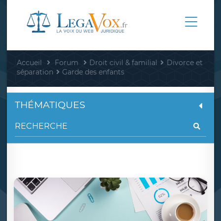
Accueil
Forum
Droit civil & familial
Divorce et
séparation
Garde des enfants
THÉMATIQUES