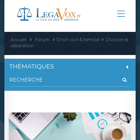
Accueil
Forum
Droit civil & familial
Divorce et
séparation
THÉMATIQUES