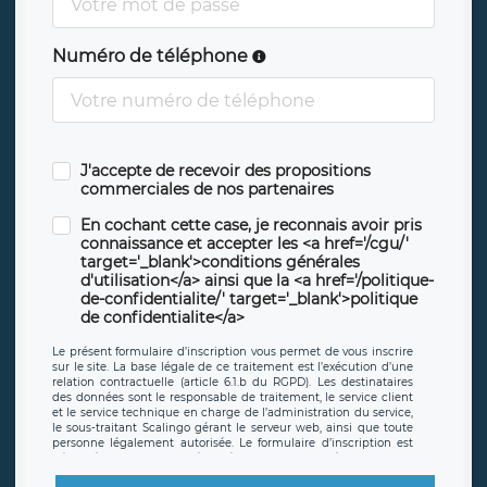
Numéro de téléphone
J'accepte de recevoir des propositions
commerciales de nos partenaires
En cochant cette case, je reconnais avoir pris
connaissance et accepter les <a href='/cgu/'
target='_blank'>conditions générales
d'utilisation</a> ainsi que la <a href='/politique-
de-confidentialite/' target='_blank'>politique
de confidentialite</a>
Le présent formulaire d’inscription vous permet de vous inscrire
sur le site. La base légale de ce traitement est l’exécution d’une
relation contractuelle (article 6.1.b du RGPD). Les destinataires
des données sont le responsable de traitement, le service client
et le service technique en charge de l’administration du service,
le sous-traitant Scalingo gérant le serveur web, ainsi que toute
personne légalement autorisée. Le formulaire d’inscription est
hébergé sur un serveur hébergé par Scalingo, basé en France et
offrant des
clauses de protection conformes au RGPD
. Les