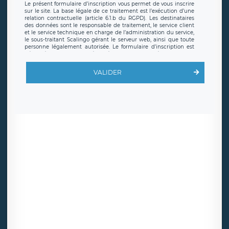
Le présent formulaire d’inscription vous permet de vous inscrire
sur le site. La base légale de ce traitement est l’exécution d’une
relation contractuelle (article 6.1.b du RGPD). Les destinataires
des données sont le responsable de traitement, le service client
et le service technique en charge de l’administration du service,
le sous-traitant Scalingo gérant le serveur web, ainsi que toute
personne légalement autorisée. Le formulaire d’inscription est
hébergé sur un serveur hébergé par Scalingo, basé en France et
offrant des
clauses de protection conformes au RGPD
. Les
données collectées sont conservées jusqu’à ce que l’Internaute
VALIDER
en sollicite la suppression, étant entendu que vous pouvez
demander la suppression de vos données et retirer votre
consentement à tout moment. Vous disposez également d’un
droit d’accès, de rectification ou de limitation du traitement
relatif à vos données à caractère personnel, ainsi que d’un droit à
la portabilité de vos données. Vous pouvez exercer ces droits
auprès du délégué à la protection des données de LÉGAVOX qui
exerce au siège social de LÉGAVOX et est joignable à l’adresse
mail suivante : donneespersonnelles@legavox.fr. Le responsable
de traitement est la société LÉGAVOX, sis 9 rue Léopold Sédar
Senghor, joignable à l’adresse mail :
responsabledetraitement@legavox.fr. Vous avez également le
droit d’introduire une réclamation auprès d’une autorité de
contrôle.