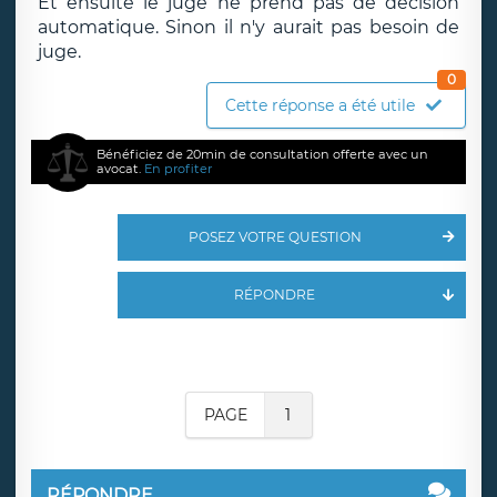
Et ensuite le juge ne prend pas de décision
automatique. Sinon il n'y aurait pas besoin de
juge.
0
Cette réponse a été utile
Bénéficiez de 20min de consultation offerte avec un
avocat.
En profiter
POSEZ VOTRE QUESTION
RÉPONDRE
PAGE
1
RÉPONDRE