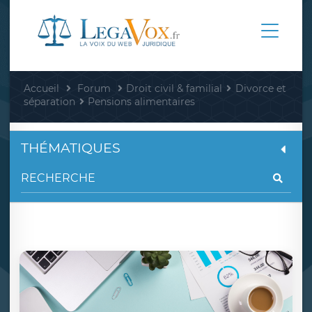
Accueil
Forum
Droit civil & familial
Divorce et
séparation
Pensions alimentaires
THÉMATIQUES