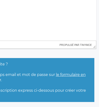
 PROPULSÉ PAR 
TINYMCE
ite ?
mps email et mot de passe sur
le formulaire en
.
nscription express ci-dessous pour créer votre