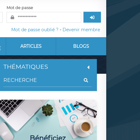
Mot de passe
Mot de passe oublié ?
-
Devenir membre
ARTICLES
BLOGS
E
THÉMATIQUES
Bénéficiez