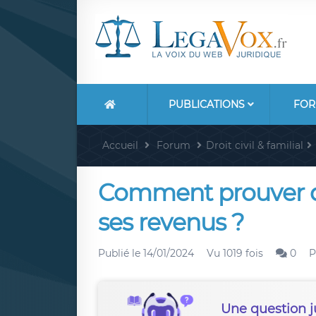
PUBLICATIONS
FOR
Accueil
Forum
Droit civil & familial
Comment prouver q
ses revenus ?
Publié le
14/01/2024
Vu 1019 fois
0
P
Une question j