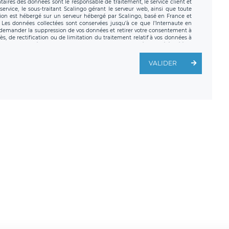
nataires des données sont le responsable de traitement, le service client et
ervice, le sous-traitant Scalingo gérant le serveur web, ainsi que toute
tion est hébergé sur un serveur hébergé par Scalingo, basé en France et
. Les données collectées sont conservées jusqu’à ce que l’Internaute en
z demander la suppression de vos données et retirer votre consentement à
, de rectification ou de limitation du traitement relatif à vos données à
ité de vos données. Vous pouvez exercer ces droits auprès du délégué à la
ège social de LÉGAVOX et est joignable à l’adresse mail suivante :
traitement est la société LÉGAVOX, sis 9 rue Léopold Sédar Senghor,
VALIDER
legavox.fr. Vous avez également le droit d’introduire une réclamation