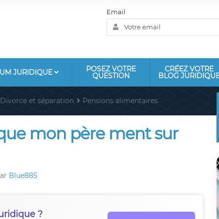
Email
POSEZ VOTRE
CRÉEZ VOTRE
UM JURIDIQUE
QUESTION
BLOG JURIDIQU
Divorce et séparation
Pensions alimentaires
ue mon père ment sur
ar
Blue885
uridique ?