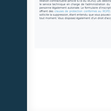
relation contractuelle (article 6.1.b du RGPD). Les desti
le service technique en charge de l’administration du s
personne légalement autorisée. Le formulaire d’inscrip
offrant des
clauses de protection conformes au RGPD
sollicite la suppression, étant entendu que vous pouve
tout moment. Vous disposez également d’un droit d’accès
caractère personnel, ainsi que d’un droit à la portabil
protection des données de LÉGAVOX qui exerce au si
donneespersonnelles@legavox.fr. Le responsable de 
joignable à l’adresse mail : responsabledetraitement@
auprès d’une autorité de contrôle.