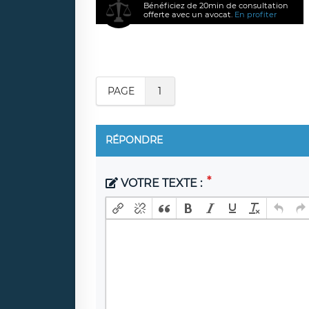
Bénéficiez de 20min de consultation
offerte avec un avocat.
En profiter
PAGE
1
RÉPONDRE
VOTRE TEXTE :