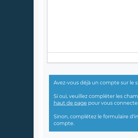
Avez-vous déjà un compte sur le s
Si oui, veuillez compléter les cha
haut de page
pour vous connecter
Sinon, complétez le formulaire d'i
compte.