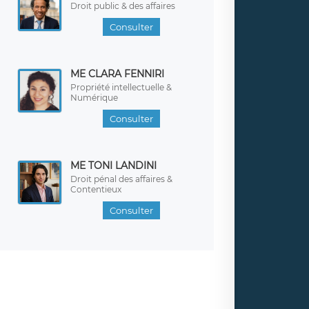
Droit public & des affaires
Consulter
ME CLARA FENNIRI
Propriété intellectuelle &
Numérique
Consulter
ME TONI LANDINI
Droit pénal des affaires &
Contentieux
Consulter