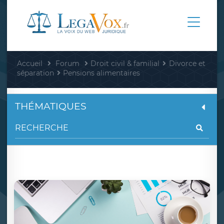
Accueil
Forum
Droit civil & familial
Divorce et
séparation
Pensions alimentaires
THÉMATIQUES