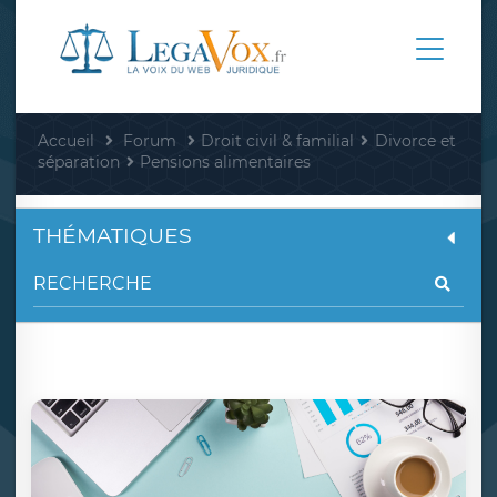
Accueil
Forum
Droit civil & familial
Divorce et
séparation
Pensions alimentaires
THÉMATIQUES