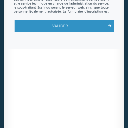
et le service technique en charge de l’administration du service,
le sous-traitant Scalingo gérant le serveur web, ainsi que toute
personne légalement autorisée. Le formulaire d’inscription est
hébergé sur un serveur hébergé par Scalingo, basé en France et
offrant des
clauses de protection conformes au RGPD
. Les
données collectées sont conservées jusqu’à ce que l’Internaute
VALIDER
en sollicite la suppression, étant entendu que vous pouvez
demander la suppression de vos données et retirer votre
consentement à tout moment. Vous disposez également d’un
droit d’accès, de rectification ou de limitation du traitement
relatif à vos données à caractère personnel, ainsi que d’un droit à
la portabilité de vos données. Vous pouvez exercer ces droits
auprès du délégué à la protection des données de LÉGAVOX qui
exerce au siège social de LÉGAVOX et est joignable à l’adresse
mail suivante : donneespersonnelles@legavox.fr. Le responsable
de traitement est la société LÉGAVOX, sis 9 rue Léopold Sédar
Senghor, joignable à l’adresse mail :
responsabledetraitement@legavox.fr. Vous avez également le
droit d’introduire une réclamation auprès d’une autorité de
contrôle.