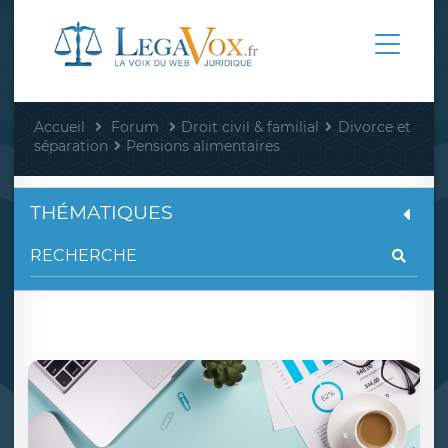
Accueil
Forum
Droit civil & familial
Divorce et
séparation
Pensions alimentaires
THÉMATIQUES