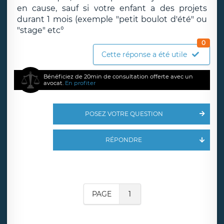
en cause, sauf si votre enfant a des projets
durant 1 mois (exemple "petit boulot d'été" ou
"stage" etc°
0
Cette réponse a été utile
Bénéficiez de 20min de consultation offerte avec un
avocat.
En profiter
POSEZ VOTRE QUESTION
RÉPONDRE
PAGE
1