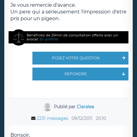
Je vous remercie d'avance.
Un pere qui a sérieusement l'impression d'etre
pris pour un pigeon.
Bénéficiez de 20min de consultation offerte avec un
avocat.
En profiter
POSEZ VOTRE QUESTION
RÉPONDRE
Publié par
Claralea
2231 messages
09/12/2011
20:10
Bonsoir,