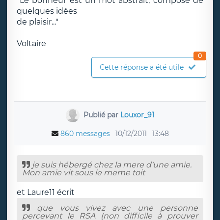
"Le bonheur est un mot abstrait, composé de
quelques idées
de plaisir..."
Voltaire
0
Cette réponse a été utile
Publié par
Louxor_91
860 messages
10/12/2011
13:48
je suis hébergé chez la mere d'une amie.
Mon amie vit sous le meme toit
et Laure11 écrit
que vous vivez avec une personne
percevant le RSA (non difficile à prouver