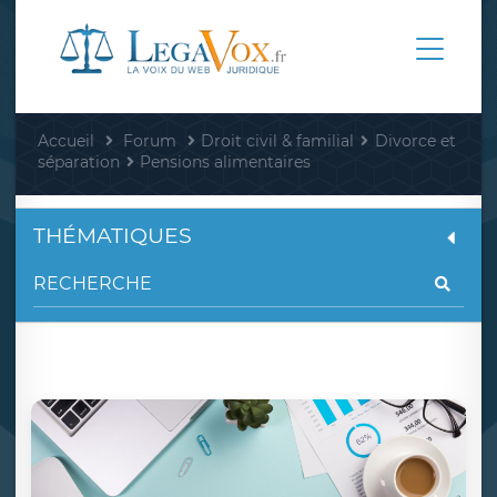
Accueil
Forum
Droit civil & familial
Divorce et
séparation
Pensions alimentaires
THÉMATIQUES