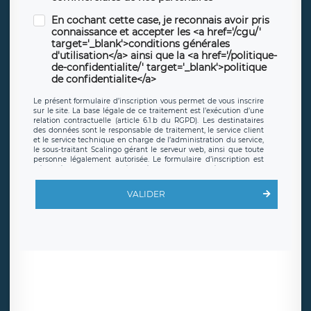
En cochant cette case, je reconnais avoir pris
connaissance et accepter les <a href='/cgu/'
target='_blank'>conditions générales
d'utilisation</a> ainsi que la <a href='/politique-
de-confidentialite/' target='_blank'>politique
de confidentialite</a>
Le présent formulaire d’inscription vous permet de vous inscrire
sur le site. La base légale de ce traitement est l’exécution d’une
relation contractuelle (article 6.1.b du RGPD). Les destinataires
des données sont le responsable de traitement, le service client
et le service technique en charge de l’administration du service,
le sous-traitant Scalingo gérant le serveur web, ainsi que toute
personne légalement autorisée. Le formulaire d’inscription est
hébergé sur un serveur hébergé par Scalingo, basé en France et
offrant des
clauses de protection conformes au RGPD
. Les
données collectées sont conservées jusqu’à ce que l’Internaute
VALIDER
en sollicite la suppression, étant entendu que vous pouvez
demander la suppression de vos données et retirer votre
consentement à tout moment. Vous disposez également d’un
droit d’accès, de rectification ou de limitation du traitement
relatif à vos données à caractère personnel, ainsi que d’un droit à
la portabilité de vos données. Vous pouvez exercer ces droits
auprès du délégué à la protection des données de LÉGAVOX qui
exerce au siège social de LÉGAVOX et est joignable à l’adresse
mail suivante : donneespersonnelles@legavox.fr. Le responsable
de traitement est la société LÉGAVOX, sis 9 rue Léopold Sédar
Senghor, joignable à l’adresse mail :
responsabledetraitement@legavox.fr. Vous avez également le