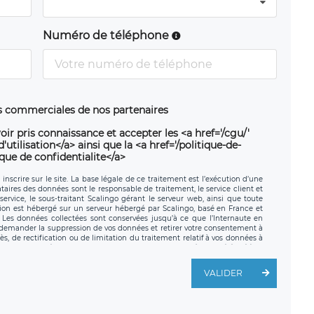
Numéro de téléphone
ns commerciales de nos partenaires
oir pris connaissance et accepter les <a href='/cgu/'
utilisation</a> ainsi que la <a href='/politique-de-
ique de confidentialite</a>
nscrire sur le site. La base légale de ce traitement est l’exécution d’une
nataires des données sont le responsable de traitement, le service client et
ervice, le sous-traitant Scalingo gérant le serveur web, ainsi que toute
tion est hébergé sur un serveur hébergé par Scalingo, basé en France et
. Les données collectées sont conservées jusqu’à ce que l’Internaute en
z demander la suppression de vos données et retirer votre consentement à
, de rectification ou de limitation du traitement relatif à vos données à
ité de vos données. Vous pouvez exercer ces droits auprès du délégué à la
ège social de LÉGAVOX et est joignable à l’adresse mail suivante :
traitement est la société LÉGAVOX, sis 9 rue Léopold Sédar Senghor,
VALIDER
legavox.fr. Vous avez également le droit d’introduire une réclamation