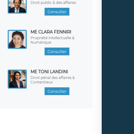
Droit public & des affaires
Consulter
ME CLARA FENNIRI
Propriété intellectuelle &
Numérique
Consulter
ME TONI LANDINI
Droit pénal des affaires &
Contentieux
Consulter