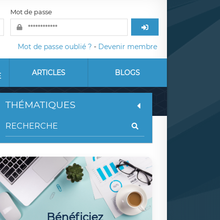
Mot de passe
Mot de passe oublié ?
-
Devenir membre
ARTICLES
BLOGS
E
THÉMATIQUES
Bénéficiez