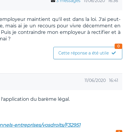
3 messages
11/06/2020
16:36
ployeur maintient qu'il est dans la loi. J'ai peut-
ie, mais ai je un recours pour vivre décemment en
 Puis je contraindre mon employeur à rectifier et à
mai ?
0
Cette réponse a été utile
11/06/2020
16:41
 l'application du barème légal.
onnels-entreprises/vosdroits/F32951