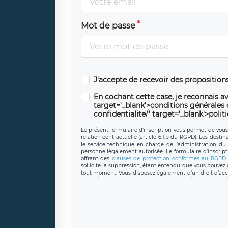
Mot de passe
J'accepte de recevoir des propositio
En cochant cette case, je reconnais av
target='_blank'>conditions générales d'
confidentialite/' target='_blank'>polit
Le présent formulaire d’inscription vous permet de vous i
relation contractuelle (article 6.1.b du RGPD). Les desti
le service technique en charge de l’administration du s
personne légalement autorisée. Le formulaire d’inscrip
offrant des
clauses de protection conformes au RGPD
sollicite la suppression, étant entendu que vous pouve
tout moment. Vous disposez également d’un droit d’accès
caractère personnel, ainsi que d’un droit à la portabil
protection des données de LÉGAVOX qui exerce au si
donneespersonnelles@legavox.fr. Le responsable de 
joignable à l’adresse mail : responsabledetraitement@
auprès d’une autorité de contrôle.