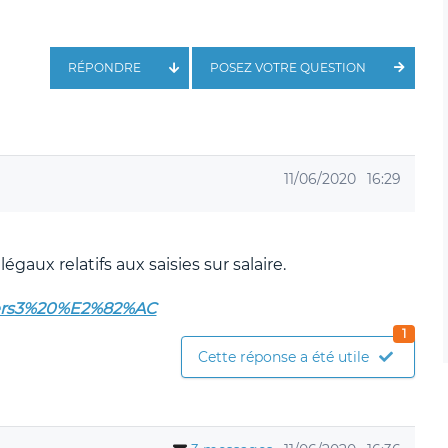
RÉPONDRE
POSEZ VOTRE QUESTION
11/06/2020
16:29
gaux relatifs aux saisies sur salaire.
uliers3%20%E2%82%AC
1
Cette réponse a été utile