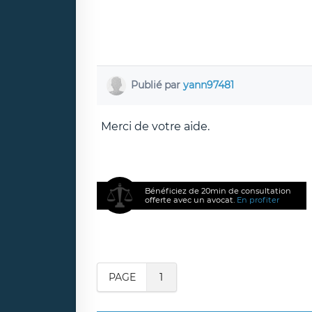
Publié par
yann97481
Merci de votre aide.
Bénéficiez de 20min de consultation
offerte avec un avocat.
En profiter
PAGE
1