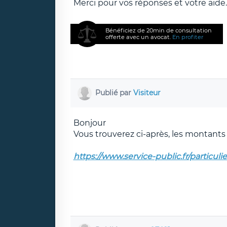
Merci pour vos réponses et votre aide.
Bénéficiez de 20min de consultation
offerte avec un avocat.
En profiter
Publié par
Visiteur
Bonjour
Vous trouverez ci-après, les montants lé
https://www.service-public.fr/partic