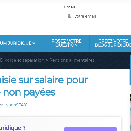
Email
POSEZ VOTRE
CRÉEZ VOTRE
UM JURIDIQUE
QUESTION
BLOG JURIDIQU
Divorce et séparation
Pensions alimentaires
isie sur salaire pour
e non payées
Par
yann97481
uridique ?