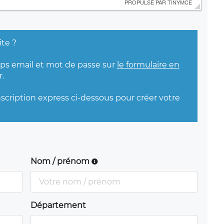
 PROPULSÉ PAR 
TINYMCE
ite ?
mps email et mot de passe sur
le formulaire en
.
nscription express ci-dessous pour créer votre
Nom / prénom
Département