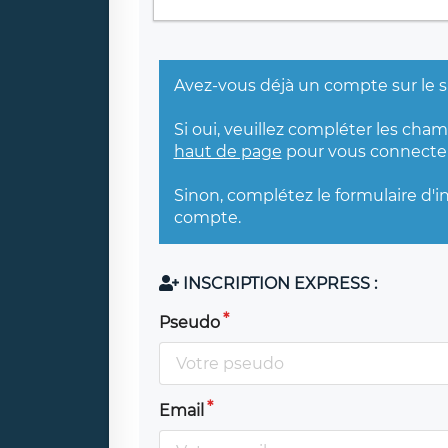
Avez-vous déjà un compte sur le s
Si oui, veuillez compléter les cha
haut de page
pour vous connecter
Sinon, complétez le formulaire d'i
compte.
INSCRIPTION EXPRESS :
Pseudo
Email