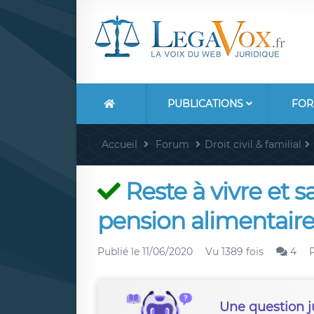
PUBLICATIONS
FOR
Accueil
Forum
Droit civil & familial
Reste à vivre et sa
pension alimentair
Publié le
11/06/2020
Vu 1389 fois
4
Une question j