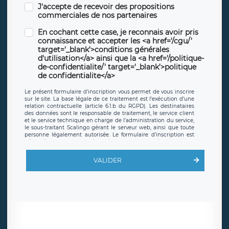
J'accepte de recevoir des propositions
commerciales de nos partenaires
En cochant cette case, je reconnais avoir pris
connaissance et accepter les <a href='/cgu/'
target='_blank'>conditions générales
d'utilisation</a> ainsi que la <a href='/politique-
de-confidentialite/' target='_blank'>politique
de confidentialite</a>
Le présent formulaire d’inscription vous permet de vous inscrire
sur le site. La base légale de ce traitement est l’exécution d’une
relation contractuelle (article 6.1.b du RGPD). Les destinataires
des données sont le responsable de traitement, le service client
et le service technique en charge de l’administration du service,
le sous-traitant Scalingo gérant le serveur web, ainsi que toute
personne légalement autorisée. Le formulaire d’inscription est
hébergé sur un serveur hébergé par Scalingo, basé en France et
offrant des
clauses de protection conformes au RGPD
. Les
données collectées sont conservées jusqu’à ce que l’Internaute
VALIDER
en sollicite la suppression, étant entendu que vous pouvez
demander la suppression de vos données et retirer votre
consentement à tout moment. Vous disposez également d’un
droit d’accès, de rectification ou de limitation du traitement
relatif à vos données à caractère personnel, ainsi que d’un droit à
la portabilité de vos données. Vous pouvez exercer ces droits
auprès du délégué à la protection des données de LÉGAVOX qui
exerce au siège social de LÉGAVOX et est joignable à l’adresse
mail suivante : donneespersonnelles@legavox.fr. Le responsable
de traitement est la société LÉGAVOX, sis 9 rue Léopold Sédar