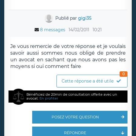
Publié par
gigi35
8 messages
14/02/2011
10:21
Je vous remercie de votre réponse et je voulais
savoir aussi sommes nous obligé de prendre
un avocat en sachant que nous avons pas les
moyens si oui comment faire
0
Cette réponse a été utile
Bénéficiez de 20min de consultation offerte avec un
avocat.
En profiter
POSEZ VOTRE QUESTION
RÉPONDRE