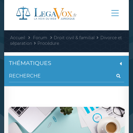
Accueil
Forum
Droit civil & familial
Divorce et
séparation
Procédure
THÉMATIQUES