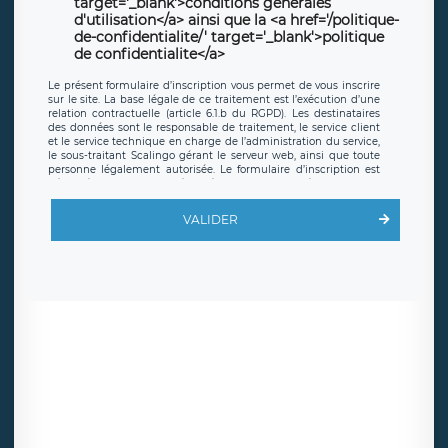
target='_blank'>conditions générales
d'utilisation</a> ainsi que la <a href='/politique-
de-confidentialite/' target='_blank'>politique
de confidentialite</a>
Le présent formulaire d’inscription vous permet de vous inscrire
sur le site. La base légale de ce traitement est l’exécution d’une
relation contractuelle (article 6.1.b du RGPD). Les destinataires
des données sont le responsable de traitement, le service client
et le service technique en charge de l’administration du service,
le sous-traitant Scalingo gérant le serveur web, ainsi que toute
personne légalement autorisée. Le formulaire d’inscription est
hébergé sur un serveur hébergé par Scalingo, basé en France et
offrant des
clauses de protection conformes au RGPD
. Les
données collectées sont conservées jusqu’à ce que l’Internaute
VALIDER
en sollicite la suppression, étant entendu que vous pouvez
demander la suppression de vos données et retirer votre
consentement à tout moment. Vous disposez également d’un
droit d’accès, de rectification ou de limitation du traitement
relatif à vos données à caractère personnel, ainsi que d’un droit à
la portabilité de vos données. Vous pouvez exercer ces droits
auprès du délégué à la protection des données de LÉGAVOX qui
exerce au siège social de LÉGAVOX et est joignable à l’adresse
mail suivante : donneespersonnelles@legavox.fr. Le responsable
de traitement est la société LÉGAVOX, sis 9 rue Léopold Sédar
Senghor, joignable à l’adresse mail :
responsabledetraitement@legavox.fr. Vous avez également le
droit d’introduire une réclamation auprès d’une autorité de
contrôle.