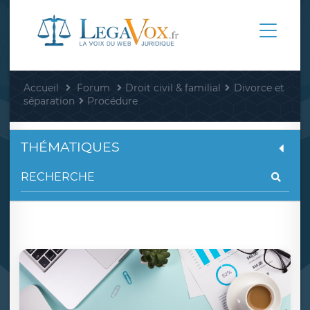
Accueil
Forum
Droit civil & familial
Divorce et
séparation
Procédure
THÉMATIQUES