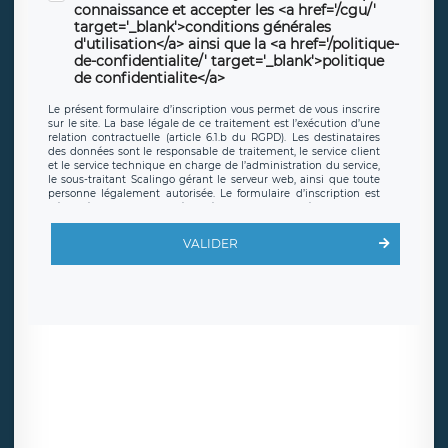
connaissance et accepter les <a href='/cgu/'
target='_blank'>conditions générales
d'utilisation</a> ainsi que la <a href='/politique-
de-confidentialite/' target='_blank'>politique
de confidentialite</a>
Le présent formulaire d’inscription vous permet de vous inscrire
sur le site. La base légale de ce traitement est l’exécution d’une
relation contractuelle (article 6.1.b du RGPD). Les destinataires
des données sont le responsable de traitement, le service client
et le service technique en charge de l’administration du service,
le sous-traitant Scalingo gérant le serveur web, ainsi que toute
personne légalement autorisée. Le formulaire d’inscription est
hébergé sur un serveur hébergé par Scalingo, basé en France et
offrant des
clauses de protection conformes au RGPD
. Les
données collectées sont conservées jusqu’à ce que l’Internaute
VALIDER
en sollicite la suppression, étant entendu que vous pouvez
demander la suppression de vos données et retirer votre
consentement à tout moment. Vous disposez également d’un
droit d’accès, de rectification ou de limitation du traitement
relatif à vos données à caractère personnel, ainsi que d’un droit à
la portabilité de vos données. Vous pouvez exercer ces droits
auprès du délégué à la protection des données de LÉGAVOX qui
exerce au siège social de LÉGAVOX et est joignable à l’adresse
mail suivante : donneespersonnelles@legavox.fr. Le responsable
de traitement est la société LÉGAVOX, sis 9 rue Léopold Sédar
Senghor, joignable à l’adresse mail :
responsabledetraitement@legavox.fr. Vous avez également le
droit d’introduire une réclamation auprès d’une autorité de
contrôle.