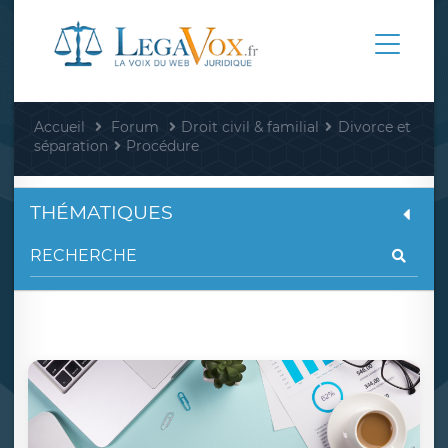
Accueil
Forum
Droit civil & familial
Divorce et
séparation
Procédure
THÉMATIQUES