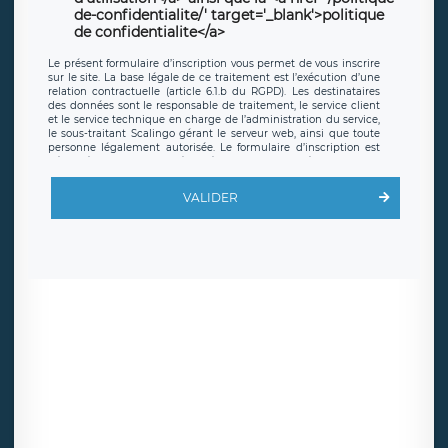
de-confidentialite/' target='_blank'>politique
de confidentialite</a>
Le présent formulaire d’inscription vous permet de vous inscrire
sur le site. La base légale de ce traitement est l’exécution d’une
relation contractuelle (article 6.1.b du RGPD). Les destinataires
des données sont le responsable de traitement, le service client
et le service technique en charge de l’administration du service,
le sous-traitant Scalingo gérant le serveur web, ainsi que toute
personne légalement autorisée. Le formulaire d’inscription est
hébergé sur un serveur hébergé par Scalingo, basé en France et
offrant des
clauses de protection conformes au RGPD
. Les
données collectées sont conservées jusqu’à ce que l’Internaute
VALIDER
en sollicite la suppression, étant entendu que vous pouvez
demander la suppression de vos données et retirer votre
consentement à tout moment. Vous disposez également d’un
droit d’accès, de rectification ou de limitation du traitement
relatif à vos données à caractère personnel, ainsi que d’un droit à
la portabilité de vos données. Vous pouvez exercer ces droits
auprès du délégué à la protection des données de LÉGAVOX qui
exerce au siège social de LÉGAVOX et est joignable à l’adresse
mail suivante : donneespersonnelles@legavox.fr. Le responsable
de traitement est la société LÉGAVOX, sis 9 rue Léopold Sédar
Senghor, joignable à l’adresse mail :
responsabledetraitement@legavox.fr. Vous avez également le
droit d’introduire une réclamation auprès d’une autorité de
contrôle.