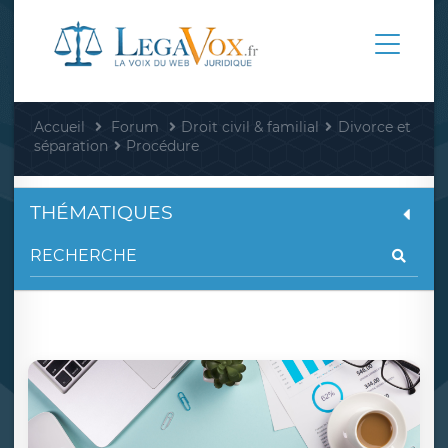
Accueil
Forum
Droit civil & familial
Divorce et
séparation
Procédure
THÉMATIQUES