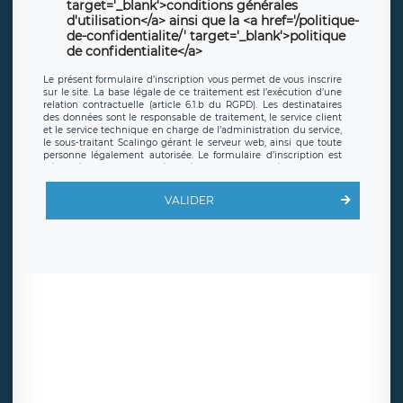
target='_blank'>conditions générales
d'utilisation</a> ainsi que la <a href='/politique-
de-confidentialite/' target='_blank'>politique
de confidentialite</a>
Le présent formulaire d’inscription vous permet de vous inscrire
sur le site. La base légale de ce traitement est l’exécution d’une
relation contractuelle (article 6.1.b du RGPD). Les destinataires
des données sont le responsable de traitement, le service client
et le service technique en charge de l’administration du service,
le sous-traitant Scalingo gérant le serveur web, ainsi que toute
personne légalement autorisée. Le formulaire d’inscription est
hébergé sur un serveur hébergé par Scalingo, basé en France et
offrant des
clauses de protection conformes au RGPD
. Les
données collectées sont conservées jusqu’à ce que l’Internaute
VALIDER
en sollicite la suppression, étant entendu que vous pouvez
demander la suppression de vos données et retirer votre
consentement à tout moment. Vous disposez également d’un
droit d’accès, de rectification ou de limitation du traitement
relatif à vos données à caractère personnel, ainsi que d’un droit à
la portabilité de vos données. Vous pouvez exercer ces droits
auprès du délégué à la protection des données de LÉGAVOX qui
exerce au siège social de LÉGAVOX et est joignable à l’adresse
mail suivante : donneespersonnelles@legavox.fr. Le responsable
de traitement est la société LÉGAVOX, sis 9 rue Léopold Sédar
Senghor, joignable à l’adresse mail :
responsabledetraitement@legavox.fr. Vous avez également le
droit d’introduire une réclamation auprès d’une autorité de
contrôle.