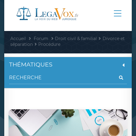
Accueil
Forum
Droit civil & familial
Divorce et
séparation
Procédure
THÉMATIQUES