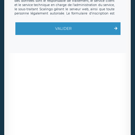
des données sont le responsable de traitement, le service client
et le service technique en charge de l’administration du service,
le sous-traitant Scalingo gérant le serveur web, ainsi que toute
personne légalement autorisée. Le formulaire d’inscription est
hébergé sur un serveur hébergé par Scalingo, basé en France et
offrant des
clauses de protection conformes au RGPD
. Les
données collectées sont conservées jusqu’à ce que l’Internaute
VALIDER
en sollicite la suppression, étant entendu que vous pouvez
demander la suppression de vos données et retirer votre
consentement à tout moment. Vous disposez également d’un
droit d’accès, de rectification ou de limitation du traitement
relatif à vos données à caractère personnel, ainsi que d’un droit à
la portabilité de vos données. Vous pouvez exercer ces droits
auprès du délégué à la protection des données de LÉGAVOX qui
exerce au siège social de LÉGAVOX et est joignable à l’adresse
mail suivante : donneespersonnelles@legavox.fr. Le responsable
de traitement est la société LÉGAVOX, sis 9 rue Léopold Sédar
Senghor, joignable à l’adresse mail :
responsabledetraitement@legavox.fr. Vous avez également le
droit d’introduire une réclamation auprès d’une autorité de
contrôle.