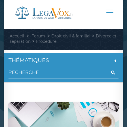
Accueil
Forum
Droit civil & familial
Divorce et
séparation
Procédure
THÉMATIQUES