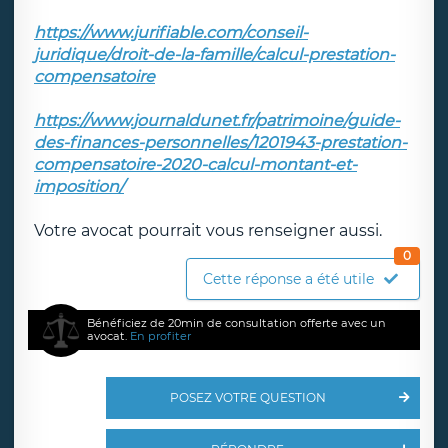
https://www.jurifiable.com/conseil-
juridique/droit-de-la-famille/calcul-prestation-
compensatoire
https://www.journaldunet.fr/patrimoine/guide-
des-finances-personnelles/1201943-prestation-
compensatoire-2020-calcul-montant-et-
imposition/
Votre avocat pourrait vous renseigner aussi.
0
Cette réponse a été utile
Bénéficiez de 20min de consultation offerte avec un
avocat.
En profiter
POSEZ VOTRE QUESTION