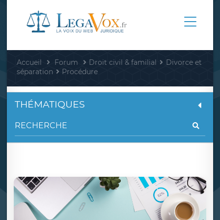
Accueil
Forum
Droit civil & familial
Divorce et
séparation
Procédure
THÉMATIQUES