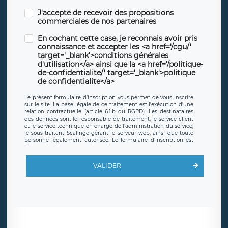
J'accepte de recevoir des propositions
commerciales de nos partenaires
En cochant cette case, je reconnais avoir pris
connaissance et accepter les <a href='/cgu/'
target='_blank'>conditions générales
d'utilisation</a> ainsi que la <a href='/politique-
de-confidentialite/' target='_blank'>politique
de confidentialite</a>
Le présent formulaire d’inscription vous permet de vous inscrire
sur le site. La base légale de ce traitement est l’exécution d’une
relation contractuelle (article 6.1.b du RGPD). Les destinataires
des données sont le responsable de traitement, le service client
et le service technique en charge de l’administration du service,
le sous-traitant Scalingo gérant le serveur web, ainsi que toute
personne légalement autorisée. Le formulaire d’inscription est
hébergé sur un serveur hébergé par Scalingo, basé en France et
offrant des
clauses de protection conformes au RGPD
. Les
données collectées sont conservées jusqu’à ce que l’Internaute
VALIDER
en sollicite la suppression, étant entendu que vous pouvez
demander la suppression de vos données et retirer votre
consentement à tout moment. Vous disposez également d’un
droit d’accès, de rectification ou de limitation du traitement
relatif à vos données à caractère personnel, ainsi que d’un droit à
la portabilité de vos données. Vous pouvez exercer ces droits
auprès du délégué à la protection des données de LÉGAVOX qui
exerce au siège social de LÉGAVOX et est joignable à l’adresse
mail suivante : donneespersonnelles@legavox.fr. Le responsable