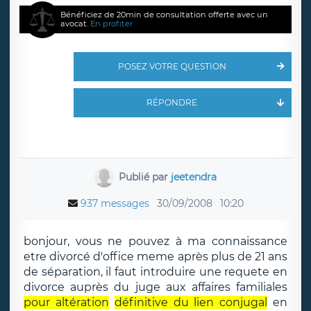
Bénéficiez de 20min de consultation offerte avec un
avocat.
En profiter
POSEZ VOTRE QUESTION
RÉPONDRE
Publié par
jeetendra
937 messages
30/09/2008
10:20
bonjour, vous ne pouvez à ma connaissance
etre divorcé d'office meme après plus de 21 ans
de séparation, il faut introduire une requete en
divorce auprès du juge aux affaires familiales
pour altération
définitive du lien conjugal
en