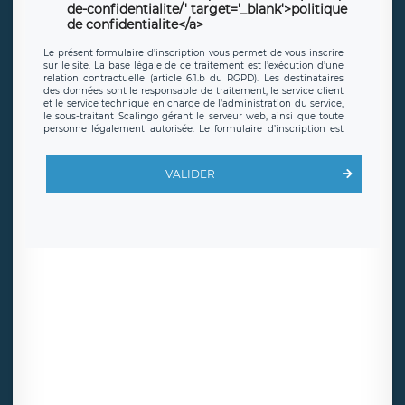
de-confidentialite/' target='_blank'>politique
de confidentialite</a>
Le présent formulaire d’inscription vous permet de vous inscrire
sur le site. La base légale de ce traitement est l’exécution d’une
relation contractuelle (article 6.1.b du RGPD). Les destinataires
des données sont le responsable de traitement, le service client
et le service technique en charge de l’administration du service,
le sous-traitant Scalingo gérant le serveur web, ainsi que toute
personne légalement autorisée. Le formulaire d’inscription est
hébergé sur un serveur hébergé par Scalingo, basé en France et
offrant des
clauses de protection conformes au RGPD
. Les
données collectées sont conservées jusqu’à ce que l’Internaute
VALIDER
en sollicite la suppression, étant entendu que vous pouvez
demander la suppression de vos données et retirer votre
consentement à tout moment. Vous disposez également d’un
droit d’accès, de rectification ou de limitation du traitement
relatif à vos données à caractère personnel, ainsi que d’un droit à
la portabilité de vos données. Vous pouvez exercer ces droits
auprès du délégué à la protection des données de LÉGAVOX qui
exerce au siège social de LÉGAVOX et est joignable à l’adresse
mail suivante : donneespersonnelles@legavox.fr. Le responsable
de traitement est la société LÉGAVOX, sis 9 rue Léopold Sédar
Senghor, joignable à l’adresse mail :
responsabledetraitement@legavox.fr. Vous avez également le
droit d’introduire une réclamation auprès d’une autorité de
contrôle.