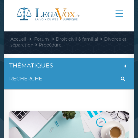
Accueil
Forum
Droit civil & familial
Divorce et
séparation
Procédure
THÉMATIQUES