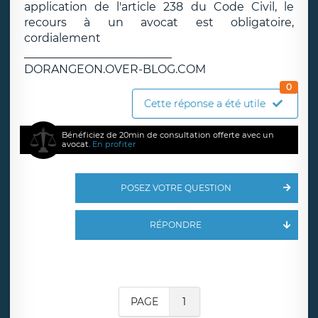
application de l'article 238 du Code Civil, le
recours à un avocat est obligatoire,
cordialement
__________________________
DORANGEON.OVER-BLOG.COM
0
Cette réponse a été utile
Bénéficiez de 20min de consultation offerte avec un
avocat.
En profiter
POSEZ VOTRE QUESTION
RÉPONDRE
PAGE
1