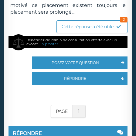
motivé ce placement existent toujours le
placement sera prolongé...
2
Cette réponse a été utile
Bénéficiez de 20min de consultation offerte avec un
avocat.
En profiter
POSEZ VOTRE QUESTION
RÉPONDRE
PAGE
1
RÉPONDRE