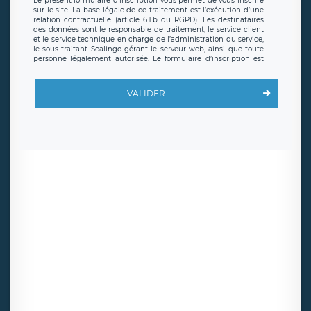
Le présent formulaire d’inscription vous permet de vous inscrire
sur le site. La base légale de ce traitement est l’exécution d’une
relation contractuelle (article 6.1.b du RGPD). Les destinataires
des données sont le responsable de traitement, le service client
et le service technique en charge de l’administration du service,
le sous-traitant Scalingo gérant le serveur web, ainsi que toute
personne légalement autorisée. Le formulaire d’inscription est
hébergé sur un serveur hébergé par Scalingo, basé en France et
offrant des
clauses de protection conformes au RGPD
. Les
données collectées sont conservées jusqu’à ce que l’Internaute
VALIDER
en sollicite la suppression, étant entendu que vous pouvez
demander la suppression de vos données et retirer votre
consentement à tout moment. Vous disposez également d’un
droit d’accès, de rectification ou de limitation du traitement
relatif à vos données à caractère personnel, ainsi que d’un droit à
la portabilité de vos données. Vous pouvez exercer ces droits
auprès du délégué à la protection des données de LÉGAVOX qui
exerce au siège social de LÉGAVOX et est joignable à l’adresse
mail suivante : donneespersonnelles@legavox.fr. Le responsable
de traitement est la société LÉGAVOX, sis 9 rue Léopold Sédar
Senghor, joignable à l’adresse mail :
responsabledetraitement@legavox.fr. Vous avez également le
droit d’introduire une réclamation auprès d’une autorité de
contrôle.