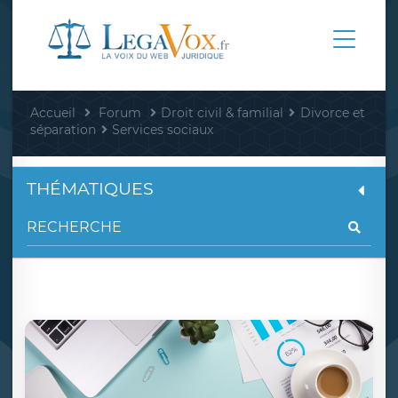
Accueil
Forum
Droit civil & familial
Divorce et
séparation
Services sociaux
THÉMATIQUES