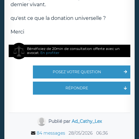
dernier vivant.
qu'est ce que la donation universelle ?
Merci
Bénéficiez de 20min de consultation offerte avec un
avocat.
En profiter
POSEZ VOTRE QUESTION
RÉPONDRE
Publié par
Ad_Cathy_Lex
84 messages
28/05/2026
06:36