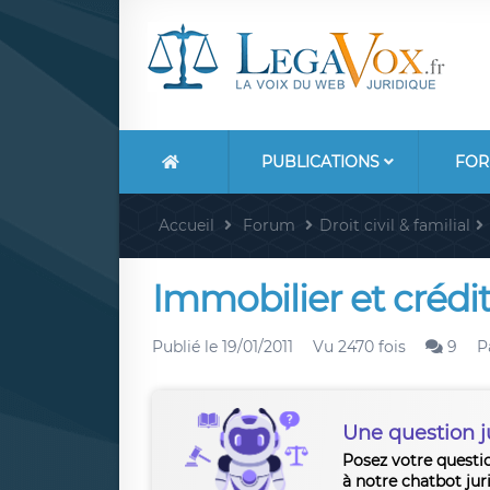
PUBLICATIONS
FOR
Accueil
Forum
Droit civil & familial
Immobilier et crédit
Publié le
19/01/2011
Vu 2470 fois
9
P
Une question j
Posez votre questi
à notre chatbot jur