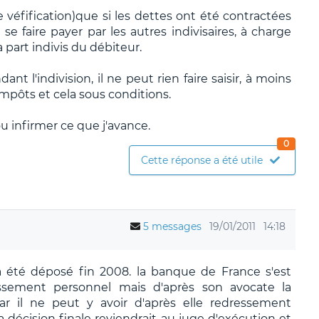
 véfification)que si les dettes ont été contractées
 se faire payer par les autres indivisaires, à charge
a part indivis du débiteur.
nt l'indivision, il ne peut rien faire saisir, à moins
impôts et cela sous conditions.
u infirmer ce que j'avance.
0
Cette réponse a été utile
5 messages
19/01/2011
14:18
a été déposé fin 2008. la banque de France s'est
ssement personnel mais d'après son avocate la
ar il ne peut y avoir d'après elle redressement
a décision finale reviendrait au juge d'exécution et