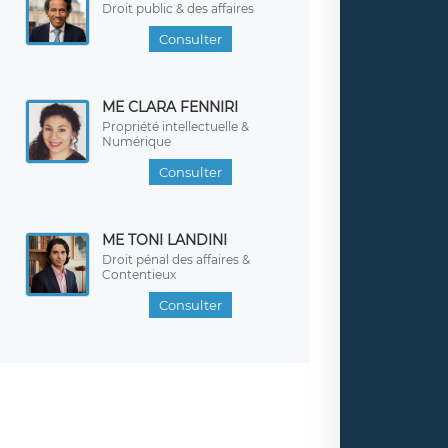
Droit public & des affaires
Consulter
ME CLARA FENNIRI
Propriété intellectuelle &
Numérique
Consulter
ME TONI LANDINI
Droit pénal des affaires &
Contentieux
Consulter