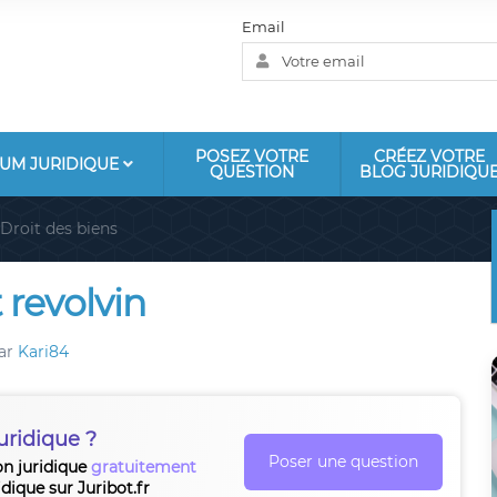
Email
POSEZ VOTRE
CRÉEZ VOTRE
UM JURIDIQUE
QUESTION
BLOG JURIDIQU
Droit des biens
 revolvin
ar
Kari84
uridique ?
Poser une question
on juridique
gratuitement
idique sur Juribot.fr