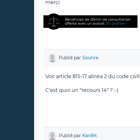
merci
Bénéficiez de 20min de consultation
offerte avec un avocat.
En profiter
Publié par
Sourire
Voir article 815-17 alinéa 2 du code civil
C'est quoi un "recours 14" ? :-)
Publié par
Kari84