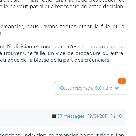
elle ne veut pas aller à l'encontre de cette décision,
éancier, nous l'avons tentés étant la fille et la
.
t l'indivision et mon père n'est en aucun cas co-
à trouver une faille, un vice de procédure ou autre,
 eu abus de faiblesse de la part des créanciers
0
Cette réponse a été utile
37 messages
19/01/2011
14:40
endant l'indivision, ce créancier ne peut rien si l'on