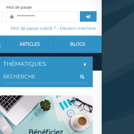
Mot de passe
Mot de passe oublié ?
-
Devenir membre
ARTICLES
BLOGS
E
THÉMATIQUES
Bénéficiez