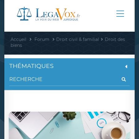
Accueil
Forum
Droit civil & familial
Droit des
biens
THÉMATIQUES