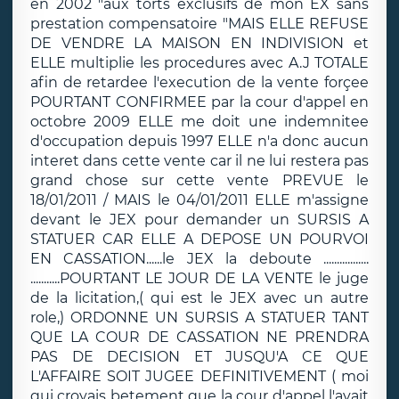
en 2002 "aux torts exclusifs de mon EX sans
prestation compensatoire "MAIS ELLE REFUSE
DE VENDRE LA MAISON EN INDIVISION et
ELLE multiplie les procedures avec A.J TOTALE
afin de retardee l'execution de la vente forçee
POURTANT CONFIRMEE par la cour d'appel en
octobre 2009 ELLE me doit une indemnitee
d'occupation depuis 1997 ELLE n'a donc aucun
interet dans cette vente car il ne lui restera pas
grand chose sur cette vente PREVUE le
18/01/2011 / MAIS le 04/01/2011 ELLE m'assigne
devant le JEX pour demander un SURSIS A
STATUER CAR ELLE A DEPOSE UN POURVOI
EN CASSATION......le JEX la deboute .................
...........POURTANT LE JOUR DE LA VENTE le juge
de la licitation,( qui est le JEX avec un autre
role,) ORDONNE UN SURSIS A STATUER TANT
QUE LA COUR DE CASSATION NE PRENDRA
PAS DE DECISION ET JUSQU'A CE QUE
L'AFFAIRE SOIT JUGEE DEFINITIVEMENT ( moi
qui croyais betement que la cour d'appel l'avait