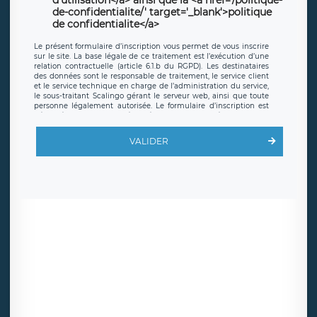
d'utilisation</a> ainsi que la <a href='/politique-
de-confidentialite/' target='_blank'>politique
de confidentialite</a>
Le présent formulaire d’inscription vous permet de vous inscrire
sur le site. La base légale de ce traitement est l’exécution d’une
relation contractuelle (article 6.1.b du RGPD). Les destinataires
des données sont le responsable de traitement, le service client
et le service technique en charge de l’administration du service,
le sous-traitant Scalingo gérant le serveur web, ainsi que toute
personne légalement autorisée. Le formulaire d’inscription est
hébergé sur un serveur hébergé par Scalingo, basé en France et
offrant des
clauses de protection conformes au RGPD
. Les
données collectées sont conservées jusqu’à ce que l’Internaute
VALIDER
en sollicite la suppression, étant entendu que vous pouvez
demander la suppression de vos données et retirer votre
consentement à tout moment. Vous disposez également d’un
droit d’accès, de rectification ou de limitation du traitement
relatif à vos données à caractère personnel, ainsi que d’un droit à
la portabilité de vos données. Vous pouvez exercer ces droits
auprès du délégué à la protection des données de LÉGAVOX qui
exerce au siège social de LÉGAVOX et est joignable à l’adresse
mail suivante : donneespersonnelles@legavox.fr. Le responsable
de traitement est la société LÉGAVOX, sis 9 rue Léopold Sédar
Senghor, joignable à l’adresse mail :
responsabledetraitement@legavox.fr. Vous avez également le
droit d’introduire une réclamation auprès d’une autorité de
contrôle.