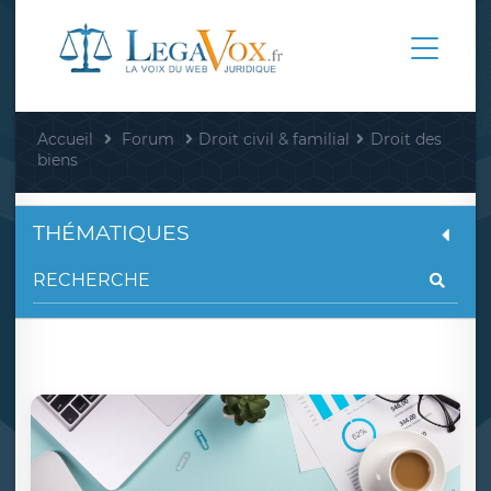
Accueil
Forum
Droit civil & familial
Droit des
biens
THÉMATIQUES