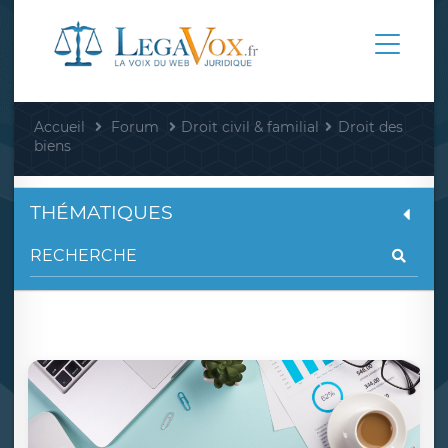
Accueil
Forum
Droit civil & familial
Droit des
biens
THÉMATIQUES