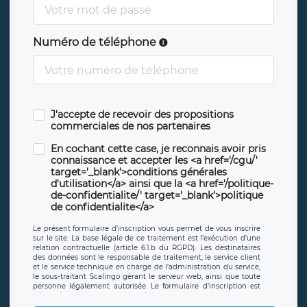
Numéro de téléphone
J'accepte de recevoir des propositions
commerciales de nos partenaires
En cochant cette case, je reconnais avoir pris
connaissance et accepter les <a href='/cgu/'
target='_blank'>conditions générales
d'utilisation</a> ainsi que la <a href='/politique-
de-confidentialite/' target='_blank'>politique
de confidentialite</a>
Le présent formulaire d’inscription vous permet de vous inscrire
sur le site. La base légale de ce traitement est l’exécution d’une
relation contractuelle (article 6.1.b du RGPD). Les destinataires
des données sont le responsable de traitement, le service client
et le service technique en charge de l’administration du service,
le sous-traitant Scalingo gérant le serveur web, ainsi que toute
personne légalement autorisée. Le formulaire d’inscription est
hébergé sur un serveur hébergé par Scalingo, basé en France et
offrant des
clauses de protection conformes au RGPD
. Les