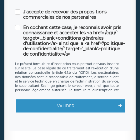
J'accepte de recevoir des propositions
commerciales de nos partenaires
En cochant cette case, je reconnais avoir pris
connaissance et accepter les <a href='/cgu/'
target='_blank'>conditions générales
d'utilisation</a> ainsi que la <a href='/politique-
de-confidentialite/' target='_blank'>politique
de confidentialite</a>
Le présent formulaire d’inscription vous permet de vous inscrire
sur le site. La base légale de ce traitement est l’exécution d’une
relation contractuelle (article 6.1.b du RGPD). Les destinataires
des données sont le responsable de traitement, le service client
et le service technique en charge de l’administration du service,
le sous-traitant Scalingo gérant le serveur web, ainsi que toute
personne légalement autorisée. Le formulaire d’inscription est
hébergé sur un serveur hébergé par Scalingo, basé en France et
offrant des
clauses de protection conformes au RGPD
. Les
données collectées sont conservées jusqu’à ce que l’Internaute
VALIDER
en sollicite la suppression, étant entendu que vous pouvez
demander la suppression de vos données et retirer votre
consentement à tout moment. Vous disposez également d’un
droit d’accès, de rectification ou de limitation du traitement
relatif à vos données à caractère personnel, ainsi que d’un droit à
la portabilité de vos données. Vous pouvez exercer ces droits
auprès du délégué à la protection des données de LÉGAVOX qui
exerce au siège social de LÉGAVOX et est joignable à l’adresse