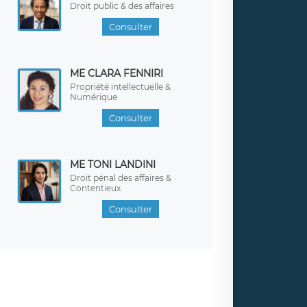
Droit public & des affaires
Consulter
ME CLARA FENNIRI
Propriété intellectuelle &
Numérique
Consulter
ME TONI LANDINI
Droit pénal des affaires &
Contentieux
Consulter