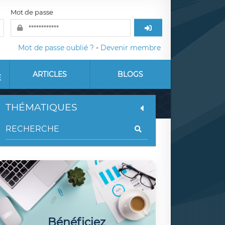
Mot de passe
Mot de passe oublié ?
-
Devenir membre
ARTICLES
BLOGS
E
THÉMATIQUES
Bénéficiez