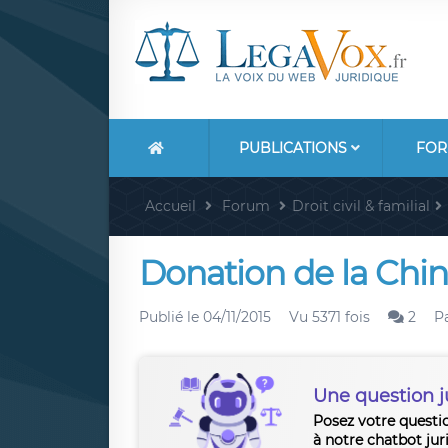
PUBLICATIONS
FOR
Accueil
Forum
Droit civil & familial
Donation de la Chin
Publié le
04/11/2015
Vu 5371 fois
2
P
Une question j
Posez votre questi
à notre chatbot jur