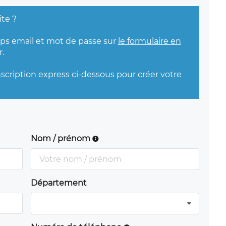
ite ?
mps email et mot de passe sur
le formulaire en
.
nscription express ci-dessous pour créer votre
Nom / prénom
Département