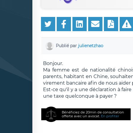
Publié par
julienetzhao
Bonjour.
Ma femme est de nationalité chinoi
parents, habitant en Chine, souhaite
virement bancaire afin de nous aider 
Est-ce qu'il y a une déclaration à fair
une taxe quelconque à payer ?
Bénéficiez de 20min de consultation
offerte avec un avocat.
En profiter