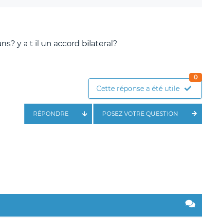
s? y a t il un accord bilateral?
0
Cette réponse a été utile
RÉPONDRE
POSEZ VOTRE QUESTION