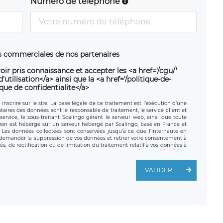
Numéro de téléphone
ns commerciales de nos partenaires
oir pris connaissance et accepter les <a href='/cgu/'
utilisation</a> ainsi que la <a href='/politique-de-
ique de confidentialite</a>
nscrire sur le site. La base légale de ce traitement est l’exécution d’une
nataires des données sont le responsable de traitement, le service client et
ervice, le sous-traitant Scalingo gérant le serveur web, ainsi que toute
tion est hébergé sur un serveur hébergé par Scalingo, basé en France et
. Les données collectées sont conservées jusqu’à ce que l’Internaute en
z demander la suppression de vos données et retirer votre consentement à
, de rectification ou de limitation du traitement relatif à vos données à
ité de vos données. Vous pouvez exercer ces droits auprès du délégué à la
ège social de LÉGAVOX et est joignable à l’adresse mail suivante :
traitement est la société LÉGAVOX, sis 9 rue Léopold Sédar Senghor,
VALIDER
legavox.fr. Vous avez également le droit d’introduire une réclamation