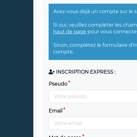
Avez-vous déjà un compte sur le s
Si oui, veuillez compléter les cha
haut de page
pour vous connecter
Sinon, complétez le formulaire d'i
compte.
INSCRIPTION EXPRESS :
Pseudo
Email