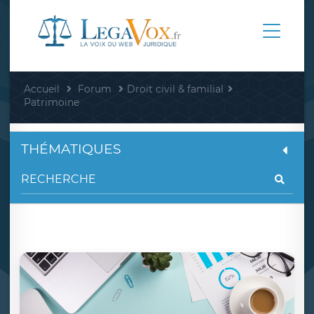
Accueil
Forum
Droit civil & familial
Patrimoine
THÉMATIQUES