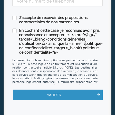
J'accepte de recevoir des propositions
commerciales de nos partenaires
En cochant cette case, je reconnais avoir pris
connaissance et accepter les <a href='/cgu/'
target='_blank'>conditions générales
d'utilisation</a> ainsi que la <a href='/politique-
de-confidentialite/' target='_blank'>politique
de confidentialite</a>
Le présent formulaire d’inscription vous permet de vous inscrire
sur le site. La base légale de ce traitement est l’exécution d’une
relation contractuelle (article 6.1.b du RGPD). Les destinataires
des données sont le responsable de traitement, le service client
et le service technique en charge de l’administration du service,
le sous-traitant Scalingo gérant le serveur web, ainsi que toute
personne légalement autorisée. Le formulaire d’inscription est
hébergé sur un serveur hébergé par Scalingo, basé en France et
offrant des
clauses de protection conformes au RGPD
. Les
données collectées sont conservées jusqu’à ce que l’Internaute
VALIDER
en sollicite la suppression, étant entendu que vous pouvez
demander la suppression de vos données et retirer votre
consentement à tout moment. Vous disposez également d’un
droit d’accès, de rectification ou de limitation du traitement
relatif à vos données à caractère personnel, ainsi que d’un droit à
la portabilité de vos données. Vous pouvez exercer ces droits