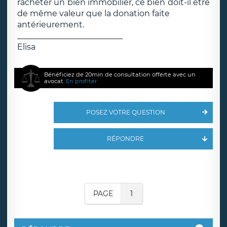
racheter un bien immobilier, ce bien doit-il être
de même valeur que la donation faite
antérieurement.
__________________________
Elisa
Bénéficiez de 20min de consultation offerte avec un
avocat.
En profiter
POSEZ VOTRE QUESTION
RÉPONDRE
PAGE
1