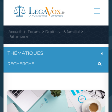
Accueil
Forum
Droit civil & familial
Patrimoine
THÉMATIQUES