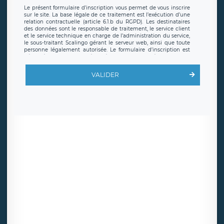
Le présent formulaire d’inscription vous permet de vous inscrire
sur le site. La base légale de ce traitement est l’exécution d’une
relation contractuelle (article 6.1.b du RGPD). Les destinataires
des données sont le responsable de traitement, le service client
et le service technique en charge de l’administration du service,
le sous-traitant Scalingo gérant le serveur web, ainsi que toute
personne légalement autorisée. Le formulaire d’inscription est
hébergé sur un serveur hébergé par Scalingo, basé en France et
offrant des
clauses de protection conformes au RGPD
. Les
données collectées sont conservées jusqu’à ce que l’Internaute
VALIDER
en sollicite la suppression, étant entendu que vous pouvez
demander la suppression de vos données et retirer votre
consentement à tout moment. Vous disposez également d’un
droit d’accès, de rectification ou de limitation du traitement
relatif à vos données à caractère personnel, ainsi que d’un droit à
la portabilité de vos données. Vous pouvez exercer ces droits
auprès du délégué à la protection des données de LÉGAVOX qui
exerce au siège social de LÉGAVOX et est joignable à l’adresse
mail suivante : donneespersonnelles@legavox.fr. Le responsable
de traitement est la société LÉGAVOX, sis 9 rue Léopold Sédar
Senghor, joignable à l’adresse mail :
responsabledetraitement@legavox.fr. Vous avez également le
droit d’introduire une réclamation auprès d’une autorité de
contrôle.