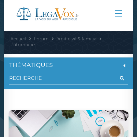
Accueil
Forum
Droit civil & familial
Patrimoine
THÉMATIQUES