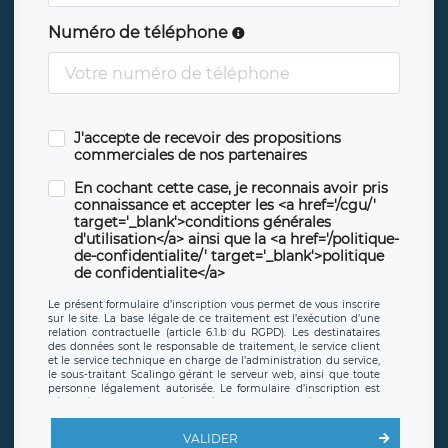
Numéro de téléphone
J'accepte de recevoir des propositions
commerciales de nos partenaires
En cochant cette case, je reconnais avoir pris
connaissance et accepter les <a href='/cgu/'
target='_blank'>conditions générales
d'utilisation</a> ainsi que la <a href='/politique-
de-confidentialite/' target='_blank'>politique
de confidentialite</a>
Le présent formulaire d’inscription vous permet de vous inscrire
sur le site. La base légale de ce traitement est l’exécution d’une
relation contractuelle (article 6.1.b du RGPD). Les destinataires
des données sont le responsable de traitement, le service client
et le service technique en charge de l’administration du service,
le sous-traitant Scalingo gérant le serveur web, ainsi que toute
personne légalement autorisée. Le formulaire d’inscription est
hébergé sur un serveur hébergé par Scalingo, basé en France et
offrant des
clauses de protection conformes au RGPD
. Les
données collectées sont conservées jusqu’à ce que l’Internaute
VALIDER
en sollicite la suppression, étant entendu que vous pouvez