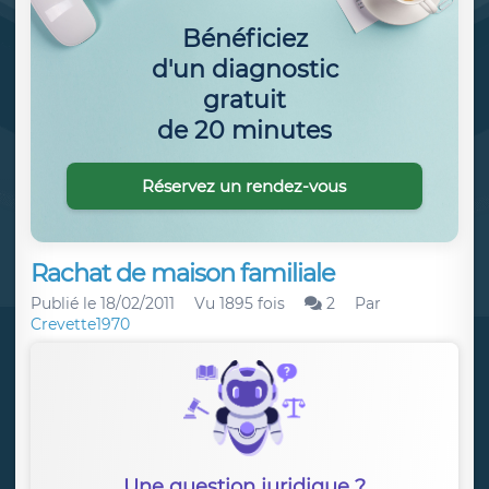
Bénéficiez
d'un diagnostic
gratuit
de 20 minutes
Réservez un rendez-vous
Rachat de maison familiale
Publié le
18/02/2011
Vu 1895 fois
2
Par
Crevette1970
Une question juridique ?