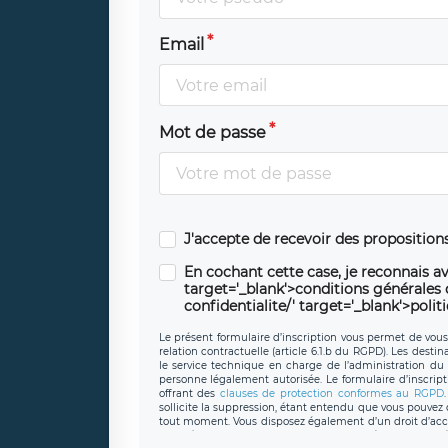
Email
Mot de passe
J'accepte de recevoir des propositio
En cochant cette case, je reconnais av
target='_blank'>conditions générales d'
confidentialite/' target='_blank'>polit
Le présent formulaire d’inscription vous permet de vous i
relation contractuelle (article 6.1.b du RGPD). Les desti
le service technique en charge de l’administration du s
personne légalement autorisée. Le formulaire d’inscrip
offrant des
clauses de protection conformes au RGPD
sollicite la suppression, étant entendu que vous pouve
tout moment. Vous disposez également d’un droit d’accès
caractère personnel, ainsi que d’un droit à la portabil