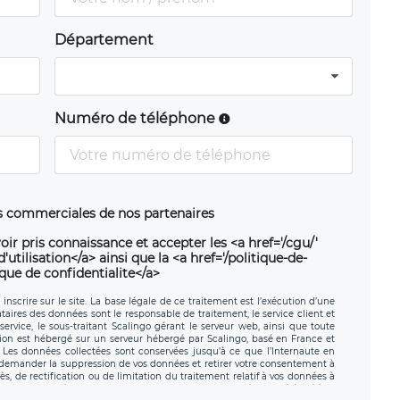
Département
Numéro de téléphone
ns commerciales de nos partenaires
oir pris connaissance et accepter les <a href='/cgu/'
utilisation</a> ainsi que la <a href='/politique-de-
ique de confidentialite</a>
nscrire sur le site. La base légale de ce traitement est l’exécution d’une
nataires des données sont le responsable de traitement, le service client et
ervice, le sous-traitant Scalingo gérant le serveur web, ainsi que toute
tion est hébergé sur un serveur hébergé par Scalingo, basé en France et
. Les données collectées sont conservées jusqu’à ce que l’Internaute en
z demander la suppression de vos données et retirer votre consentement à
, de rectification ou de limitation du traitement relatif à vos données à
ité de vos données. Vous pouvez exercer ces droits auprès du délégué à la