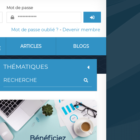
Mot de passe
Mot de passe oublié ?
-
Devenir membre
ARTICLES
BLOGS
E
THÉMATIQUES
Bénéficiez