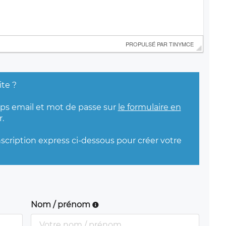
 PROPULSÉ PAR 
TINYMCE
ite ?
mps email et mot de passe sur
le formulaire en
.
nscription express ci-dessous pour créer votre
Nom / prénom