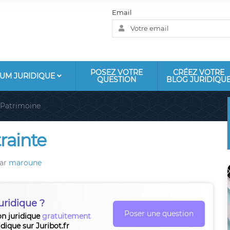
Email
POSEZ VOTRE
CRÉEZ VOTRE
UM JURIDIQUE
QUESTION
BLOG JURIDIQU
Patrimoine
rainte
ar
maroune
uridique ?
Poser une question
on juridique
gratuitement
idique sur Juribot.fr