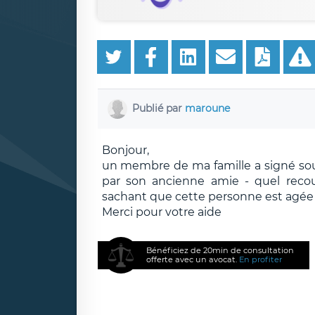
Publié par
maroune
Bonjour,
un membre de ma famille a signé sous
par son ancienne amie - quel recou
sachant que cette personne est agée 
Merci pour votre aide
Bénéficiez de 20min de consultation
offerte avec un avocat.
En profiter