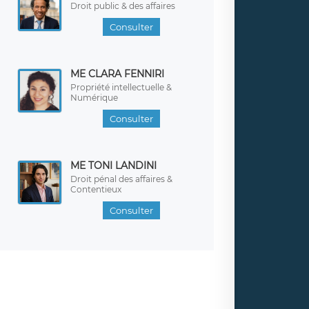
Droit public & des affaires
Consulter
ME CLARA FENNIRI
Propriété intellectuelle &
Numérique
Consulter
ME TONI LANDINI
Droit pénal des affaires &
Contentieux
Consulter