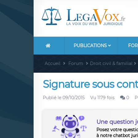
PUBLICATIONS
FOR
Accueil
Forum
Droit civil & familial
Signature sous cont
Publié le
09/10/2015
Vu 1179 fois
0
P
Une question j
Posez votre questi
à notre chatbot jur