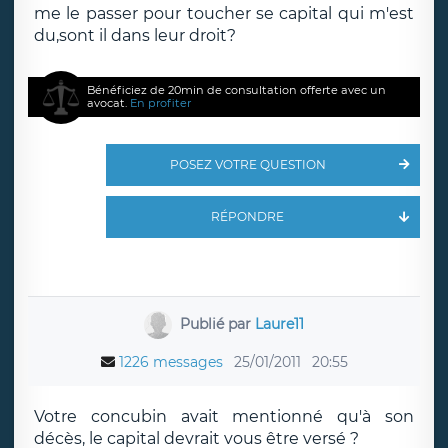
me le passer pour toucher se capital qui m'est
du,sont il dans leur droit?
Bénéficiez de 20min de consultation offerte avec un
avocat.
En profiter
POSEZ VOTRE QUESTION
RÉPONDRE
Publié par
Laure11
1226 messages
25/01/2011
20:55
Votre concubin avait mentionné qu'à son
décès, le capital devrait vous être versé ?