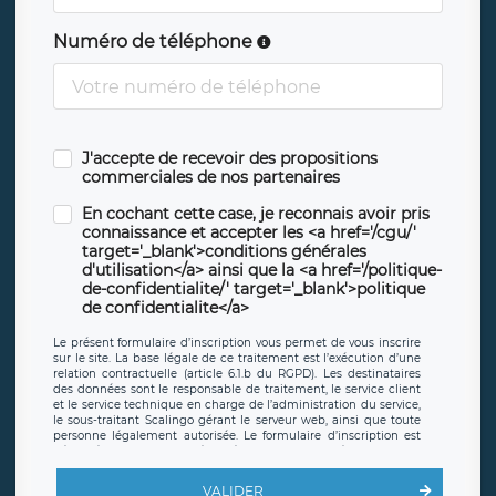
Numéro de téléphone
J'accepte de recevoir des propositions
commerciales de nos partenaires
En cochant cette case, je reconnais avoir pris
connaissance et accepter les <a href='/cgu/'
target='_blank'>conditions générales
d'utilisation</a> ainsi que la <a href='/politique-
de-confidentialite/' target='_blank'>politique
de confidentialite</a>
Le présent formulaire d’inscription vous permet de vous inscrire
sur le site. La base légale de ce traitement est l’exécution d’une
relation contractuelle (article 6.1.b du RGPD). Les destinataires
des données sont le responsable de traitement, le service client
et le service technique en charge de l’administration du service,
le sous-traitant Scalingo gérant le serveur web, ainsi que toute
personne légalement autorisée. Le formulaire d’inscription est
hébergé sur un serveur hébergé par Scalingo, basé en France et
offrant des
clauses de protection conformes au RGPD
. Les
données collectées sont conservées jusqu’à ce que l’Internaute
VALIDER