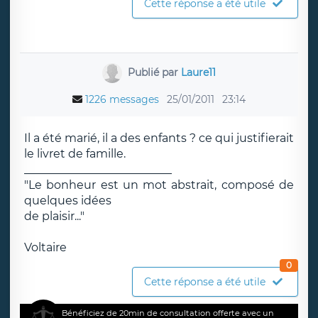
Cette réponse a été utile
Publié par
Laure11
1226 messages
25/01/2011
23:14
Il a été marié, il a des enfants ? ce qui justifierait
le livret de famille.
__________________________
"Le bonheur est un mot abstrait, composé de
quelques idées
de plaisir..."
Voltaire
0
Cette réponse a été utile
Bénéficiez de 20min de consultation offerte avec un